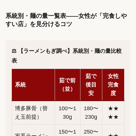
系統別・麺の量一覧表——女性が「完食しや
すい店」を見分けるコツ
⚖️ 【ラーメンもぎ調べ】系統別・麺の量比較
表
茹で
女性
茹で前
系統
後目
完食
（並）
安
度
博多豚骨（替
100〜1
180〜
★★
え玉前提）
30g
230g
★★
150〜1
250〜