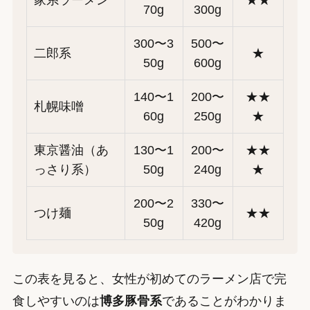
家系ラーメン
★★
70g
300g
300〜3
500〜
二郎系
★
50g
600g
140〜1
200〜
★★
札幌味噌
60g
250g
★
東京醤油（あ
130〜1
200〜
★★
っさり系）
50g
240g
★
200〜2
330〜
つけ麺
★★
50g
420g
この表を見ると、女性が初めてのラーメン店で完
食しやすいのは
博多豚骨系
であることがわかりま