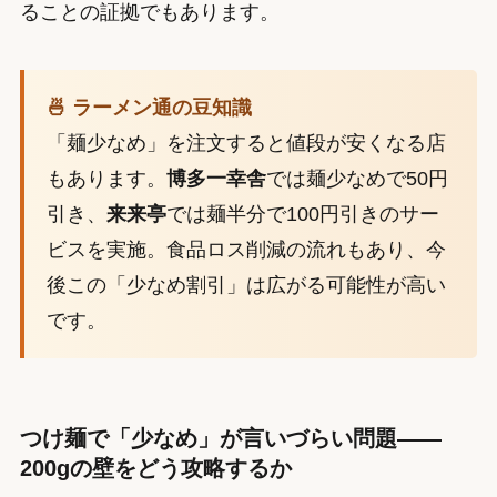
ることの証拠でもあります。
🍜 ラーメン通の豆知識
「麺少なめ」を注文すると値段が安くなる店
もあります。
博多一幸舎
では麺少なめで50円
引き、
来来亭
では麺半分で100円引きのサー
ビスを実施。食品ロス削減の流れもあり、今
後この「少なめ割引」は広がる可能性が高い
です。
つけ麺で「少なめ」が言いづらい問題——
200gの壁をどう攻略するか