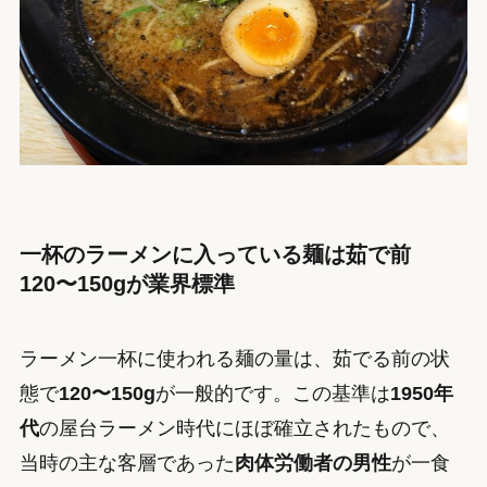
一杯のラーメンに入っている麺は茹で前
120〜150gが業界標準
ラーメン一杯に使われる麺の量は、茹でる前の状
態で
120〜150g
が一般的です。この基準は
1950年
代
の屋台ラーメン時代にほぼ確立されたもので、
当時の主な客層であった
肉体労働者の男性
が一食