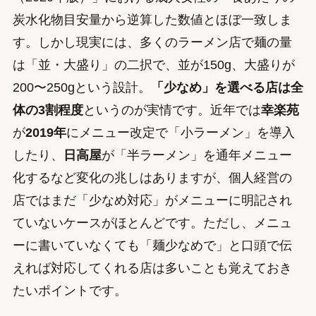
炭水化物目安量から逆算した数値とほぼ一致しま
す。しかし現実には、多くのラーメン店で麺の量
は「並・大盛り」の二択で、並が150g、大盛りが
200〜250gという設計。
「少なめ」を選べる店は全
体の3割程度
というのが実情です。近年では
幸楽苑
が
2019年
にメニュー改定で「小ラーメン」を導入
したり、
日高屋
が「半ラーメン」を通年メニュー
化するなど変化の兆しはありますが、個人経営の
店ではまだ「少なめ対応」がメニューに明記され
ていないケースがほとんどです。ただし、メニュ
ーに書いていなくても「麺少なめで」と口頭で伝
えれば対応してくれる店は多いことも覚えておき
たいポイントです。