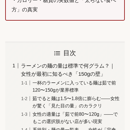
・カロリー・糖質の実数値と「太らない食べ
方」の真実
目次
ラーメンの麺の量は標準で何グラム？｜
女性が最初に知るべき「150gの壁」
一杯のラーメンに入っている麺は茹で前
120〜150gが業界標準
茹でると麺は1.5〜1.8倍に膨らむ——女性
が驚く「見た目の量」のカラクリ
女性の適量は「茹で前80〜120g」——で
もこの選択肢がない店が多い現実
系統別・麺の量一覧表——女性が「完食