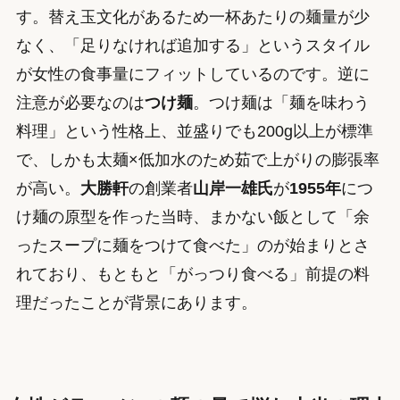
す。替え玉文化があるため一杯あたりの麺量が少
なく、「足りなければ追加する」というスタイル
が女性の食事量にフィットしているのです。逆に
注意が必要なのは
つけ麺
。つけ麺は「麺を味わう
料理」という性格上、並盛りでも200g以上が標準
で、しかも太麺×低加水のため茹で上がりの膨張率
が高い。
大勝軒
の創業者
山岸一雄氏
が
1955年
につ
け麺の原型を作った当時、まかない飯として「余
ったスープに麺をつけて食べた」のが始まりとさ
れており、もともと「がっつり食べる」前提の料
理だったことが背景にあります。