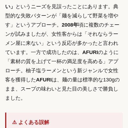
い」
というニーズを見誤ったことにあります。典
型的な失敗パターンが「麺を減らして野菜を増や
す」というアプローチ。
2008年
頃に複数のチェー
ンが試みましたが、女性客からは「それならラー
メン屋に来ない」という反応が多かったと言われ
ています。一方で成功したのは、
AFURI
のように
「素材の質を上げて一杯の満足度を高める」アプ
ローチ。柚子塩ラーメンという新ジャンルで女性
客を獲得した
AFURI
は、麺の量は標準的な130gの
まま、スープの味わいと見た目の美しさで勝負し
ました。
⚠️ よくある誤解