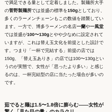
で満足できる量として定着しました。製麺所大手
の
菅野製麺所
では並盛の標準を
150g
としており、
多くのラーメンチェーンもこの数値を踏襲してい
ます。一方で、博多ラーメンの名店
一蘭
や
一風堂
では並盛が
100〜130g
とやや少なめに設定されて
いますが、これは替え玉文化を前提とした設計で
す。つまり「一杯で完結する」前提の店では
150g、「替え玉ありき」の店では100〜130gとい
うのが実態で、女性が「思ったより多い」と感じ
るのは、一杯完結型の店に当たった場合が多いの
です。
茹でると麺は1.5〜1.8倍に膨らむ——女性が
驚く「見た目の量」のカラクリ