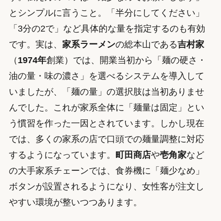
とシンプルに言うこと。「半分にしてください」
「3分の2で」など具体的な量を指定するのも有効
です。実は、
家系ラーメン
の総本山である
吉村家
（
1974年
創業）では、開業当初から「麺の硬さ・
油の量・味の濃さ」を選べるシステムを導入して
いましたが、「麺の量」の選択肢は当初ありませ
んでした。これが家系全体に「麺量は固定」とい
う慣習を作った一因とされています。しかし現在
では、多くの家系の店で口頭での麺量調整に対応
するようになっています。
町田商店
や
壱角家
など
の大手家系チェーンでは、食券機に「麺少なめ」
ボタンが設置されるようになり、女性客が注文し
やすい環境が整いつつあります。