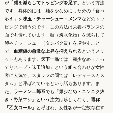
が
「麺を減らしてトッピングを足す」
という方法
です。具体的には、麺を少なめにした分の「食べ
応え」を
味玉・チャーシュー・メンマ
などのトッ
ピングで補うのです。この方法は栄養バランスの
面でも優れています。麺（炭水化物）を減らして
卵やチャーシュー（タンパク質）を増やすこと
で、
血糖値の急激な上昇を抑えられる
というメリ
ットもあります。
天下一品
では「麺少なめ・こっ
てりスープ・味玉追加」という組み合わせが女性
客に人気で、スタッフの間では「レディースカス
タム」と呼ばれているという話もあります。ま
た、
ラーメン二郎
系でも「麺少なめ・ニンニク抜
き・野菜マシ」という注文は珍しくなく、通称
「乙女コール」
と呼ばれ、女性客が一定数存在す