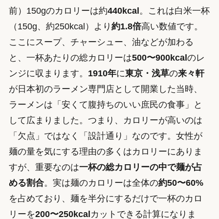
前）150gのカロリーは約
440kcal
。これは白米一杯
（150g、約250kcal）より
約1.8倍
高い数値です。
ここにスープ、チャーシュー、油などが加わる
と、一杯あたりの総カロリーは
500〜900kcal
のレ
ンジに収まります。
1910年
に
東京・浅草
の
来々軒
が日本初のラーメン専門店として開業した当時、
ラーメンは「安くて腹持ちのいい庶民の食事」と
して広まりました。つまり、カロリーが高いのは
「欠点」ではなく「設計通り」なのです。女性が
麺の量を気にする理由の多くはカロリーにありま
すが、重要なのは
一杯の総カロリーの中で麺が占
める割合
。実は麺のカロリーは全体の
約50〜60%
を占めており、麺を半分にするだけで一杯のカロ
リーを
200〜250kcal
カットできる計算になりま