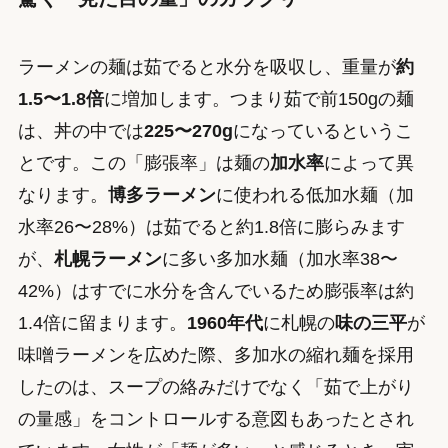
ラーメンの麺は茹でると水分を吸収し、重量が
約
1.5〜1.8倍
に増加します。つまり茹で前150gの麺
は、丼の中では
225〜270g
になっているというこ
とです。この「膨張率」は麺の
加水率
によって異
なります。
博多ラーメン
に使われる低加水麺（加
水率26〜28%）は茹でると約1.8倍に膨らみます
が、
札幌ラーメン
に多い多加水麺（加水率38〜
42%）はすでに水分を含んでいるため膨張率は約
1.4倍に留まります。
1960年代
に札幌の
味の三平
が
味噌ラーメンを広めた際、多加水の縮れ麺を採用
したのは、スープの絡みだけでなく「茹で上がり
の量感」をコントロールする意図もあったとされ