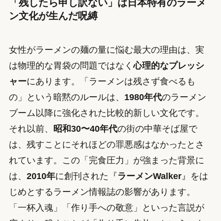
「残したら申し訳ない」は日本特有のラーメ
ン文化が生んだ呪縛
女性がラーメンの麺の量に悩む最大の理由は、実
は物理的な胃袋の問題ではなく
心理的なプレッシ
ャー
にあります。「ラーメンは残さず食べるも
の」という暗黙のルールは、
1980年代
のラーメン
ブーム以降に強化された比較的新しい文化です。
それ以前、
昭和30〜40年代
の街の中華そば屋で
は、残すことにそれほどの罪悪感はなかったとさ
れています。この「完食圧力」が強まった背景に
は、
2010年
に創刊された『
ラーメンWalker
』をは
じめとするラーメン情報誌の影響があります。
「一杯入魂」「作り手への敬意」といった言説が