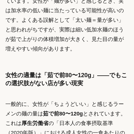
ています。女性が「麺が多い」と感じるとき、実
は加水率の低い麺に当たっている可能性が高いの
です。よくある誤解として「太い麺＝量が多い」
と思われがちですが、実際は細い低加水麺のほう
が茹で上がりの体積増加が大きく、見た目の量が
増えやすい傾向があります。
女性の適量は「茹で前80〜120g」——でもこ
の選択肢がない店が多い現実
一般的に、女性が「ちょうどいい」と感じるラー
メンの麺の量は
茹で前80〜120g
とされています。
これは
厚生労働省
の「日本人の食事摂取基準
（2020年版）」における成人女性の一食あたりの