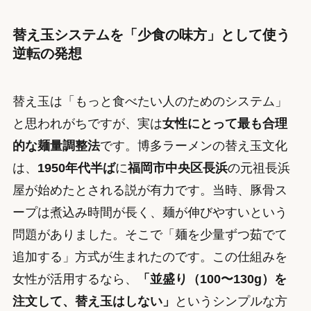
替え玉システムを「少食の味方」として使う
逆転の発想
替え玉は「もっと食べたい人のためのシステム」
と思われがちですが、実は
女性にとって最も合理
的な麺量調整法
です。博多ラーメンの替え玉文化
は、
1950年代半ば
に
福岡市中央区長浜
の元祖長浜
屋が始めたとされる説が有力です。当時、豚骨ス
ープは煮込み時間が長く、麺が伸びやすいという
問題がありました。そこで「麺を少量ずつ茹でて
追加する」方式が生まれたのです。この仕組みを
女性が活用するなら、
「並盛り（100〜130g）を
注文して、替え玉はしない」
というシンプルな方