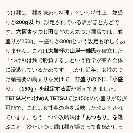
つけ麺は「麺を味わう料理」という特性上、並盛
りが
200g以上
に設定されている店がほとんどで
す。
六厨舎
や
つじ田
などの人気つけ麺店では、並
盛りが250g、中盛りが300gという設定も珍しくあ
りません。これは
大勝軒
の
山岸一雄氏
が確立した
「つけ麺は麺で勝負する」という哲学が業界全体
に浸透しているためです。しかし近年、女性のつ
け麺需要の高まりを受けて、
並盛りの下に「小盛
り」（150g）を設定する店
が増えてきました。
TETSU
や
つけめんTETSU
では150gの小盛りが選択
可能で、これは女性客の声を反映した改定とされ
ています。もう一つの攻略法は
「あつもり」を選
ぶ
こと。冷たいつけ麺は麺が締まって食感がしっ