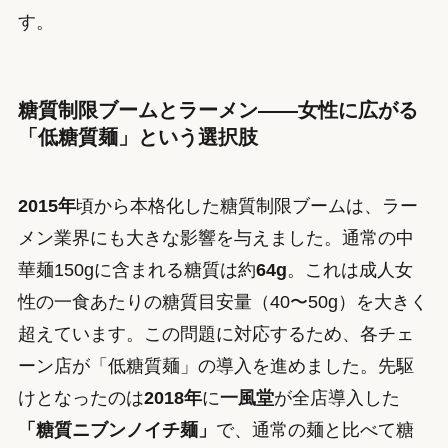
す。
糖質制限ブームとラーメン——女性に広がる
「低糖質麺」という選択肢
2015年
頃から本格化した糖質制限ブームは、ラー
メン業界にも大きな影響を与えました。通常の中
華麺150gに含まれる糖質は約
64g
。これは成人女
性の一食あたりの糖質目安量（40〜50g）を大きく
超えています。この問題に対応するため、各チェ
ーン店が「低糖質麺」の導入を進めました。先駆
けとなったのは
2018年
に
一風堂
が全店導入した
「糖質ニブンノイチ麺」
で、通常の麺と比べて糖