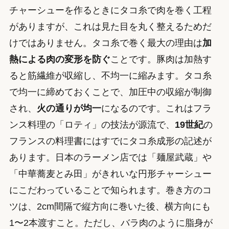
チャーシューを作るときにタコ糸で肉を巻く工程
がありますが、これは見た目を丸く整えるためだ
けではありません。タコ糸で巻く最大の理由は
加
熱による肉の変形を防ぐ
ことです。豚肉は加熱す
ると筋繊維が収縮し、不均一に縮みます。タコ糸
で均一に締めておくことで、加圧中の収縮が制御
され、
火の通りが均一
になるのです。これはフラ
ンス料理の「ロティ」の技法が源流で、
19世紀
の
フランスの料理書にはすでにタコ糸成形の記述が
あります。日本のラーメン店では「麺屋武蔵」や
「中華蕎麦とみ田」がきれいな円形チャーシュー
にこだわっていることで知られます。巻き方のコ
ツは、2cm間隔で縦方向に巻いた後、横方向にも
1〜2本渡すこと。ただし、バラ肉のように脂身が