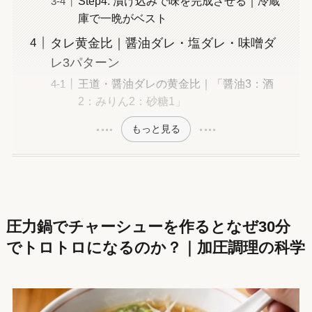
Step4: 漬け込みで味を完成させる｜冷蔵
庫で一晩がベスト
タレ黄金比｜醤油ダレ・塩ダレ・味噌ダ
レ3パターン
王道・醤油ダレの黄金比｜「醤油3：酒
2：みりん2：砂糖1」
もっと見る
圧力鍋でチャーシューを作るとなぜ30分
でトロトロになるのか？｜加圧調理の科学