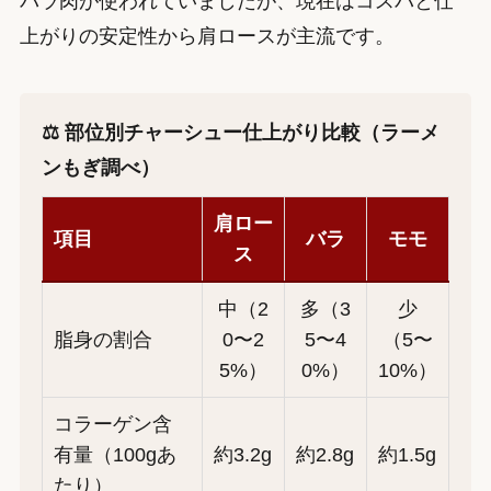
バラ肉が使われていましたが、現在はコスパと仕
上がりの安定性から肩ロースが主流です。
⚖️ 部位別チャーシュー仕上がり比較（ラーメ
ンもぎ調べ）
肩ロー
項目
バラ
モモ
ス
中（2
多（3
少
脂身の割合
0〜2
5〜4
（5〜
5%）
0%）
10%）
コラーゲン含
有量（100gあ
約3.2g
約2.8g
約1.5g
たり）