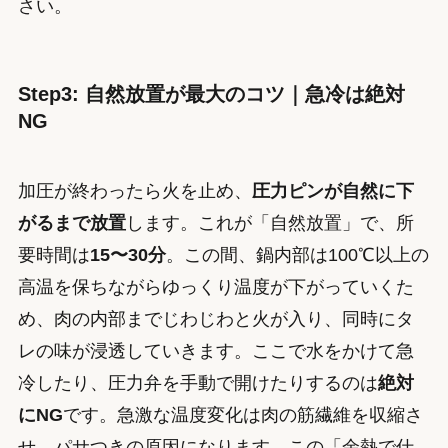
さい。
Step3: 自然放置が最大のコツ｜急冷は絶対
NG
加圧が終わったら火を止め、
圧力ピンが自然に下
がるまで放置
します。これが「自然放置」で、所
要時間は
15〜30分
。この間、鍋内部は100℃以上の
高温を保ちながらゆっくり温度が下がっていくた
め、肉の内部までじわじわと火が入り、同時にタ
レの味が浸透していきます。ここで水をかけて急
冷したり、圧力弁を手動で開けたりするのは
絶対
にNG
です。急激な温度変化は肉の筋繊維を収縮さ
せ、パサつきの原因になります。この「余熱で仕