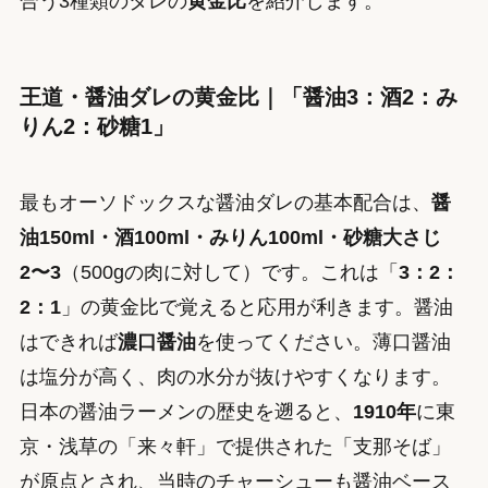
合う3種類のタレの
黄金比
を紹介します。
王道・醤油ダレの黄金比｜「醤油3：酒2：み
りん2：砂糖1」
最もオーソドックスな醤油ダレの基本配合は、
醤
油150ml・酒100ml・みりん100ml・砂糖大さじ
2〜3
（500gの肉に対して）です。これは「
3：2：
2：1
」の黄金比で覚えると応用が利きます。醤油
はできれば
濃口醤油
を使ってください。薄口醤油
は塩分が高く、肉の水分が抜けやすくなります。
日本の醤油ラーメンの歴史を遡ると、
1910年
に東
京・浅草の「来々軒」で提供された「支那そば」
が原点とされ、当時のチャーシューも醤油ベース