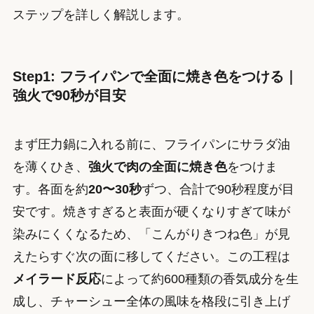
ステップを詳しく解説します。
Step1: フライパンで全面に焼き色をつける｜
強火で90秒が目安
まず圧力鍋に入れる前に、フライパンにサラダ油
を薄くひき、
強火で肉の全面に焼き色
をつけま
す。各面を約
20〜30秒
ずつ、合計で90秒程度が目
安です。焼きすぎると表面が硬くなりすぎて味が
染みにくくなるため、「こんがりきつね色」が見
えたらすぐ次の面に移してください。この工程は
メイラード反応
によって約600種類の香気成分を生
成し、チャーシュー全体の風味を格段に引き上げ