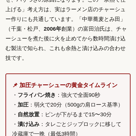
上げる」考え方は、実はラーメン店のチャーシュ
ー作りにも共通しています。「中華蕎麦とみ田」
（千葉・松戸、
2006年
創業）の富田治氏は、チャ
ーシューを煮た後に火を止めてから数時間漬け込
む製法で知られ、これも余熱と漬け込みの合わせ
技です。
📌 加圧チャーシューの黄金タイムライン
・
フライパン焼き
：強火で全面90秒
・
加圧
：弱火で20分（500gの肩ロース基準）
・
自然放置
：ピンが下がるまで15〜30分
・
漬け込み
：タレごとジップロックに移して
冷蔵庫で一晩（最低3時間）