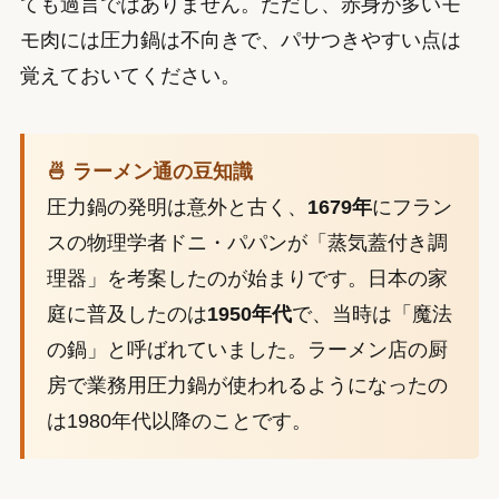
ても過言ではありません。ただし、赤身が多いモ
モ肉には圧力鍋は不向きで、パサつきやすい点は
覚えておいてください。
🍜 ラーメン通の豆知識
圧力鍋の発明は意外と古く、
1679年
にフラン
スの物理学者ドニ・パパンが「蒸気蓋付き調
理器」を考案したのが始まりです。日本の家
庭に普及したのは
1950年代
で、当時は「魔法
の鍋」と呼ばれていました。ラーメン店の厨
房で業務用圧力鍋が使われるようになったの
は1980年代以降のことです。