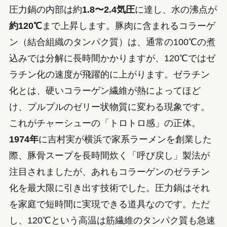
圧力鍋の内部は約
1.8〜2.4気圧
に達し、水の沸点が
約120℃
まで上昇します。豚肉に含まれるコラーゲ
ン（結合組織のタンパク質）は、通常の100℃の煮
込みでは分解に長時間かかりますが、120℃ではゼ
ラチン化の速度が飛躍的に上がります。ゼラチン
化とは、硬いコラーゲン繊維が熱によってほど
け、プルプルのゼリー状物質に変わる現象です。
これがチャーシューの「トロトロ感」の正体。
1974年
に吉村実が横浜で家系ラーメンを創業した
際、豚骨スープを長時間炊く「呼び戻し」製法が
注目されましたが、あれもコラーゲンのゼラチン
化を最大限に引き出す技術でした。圧力鍋はそれ
を家庭で短時間に実現できる道具なのです。ただ
し、120℃という高温は筋繊維のタンパク質も急速