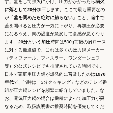
す。蓋をして強火にかけ、圧力がかかったら
弱火
に落として20分
加圧します。ここで最も重要なの
が「
蓋を閉めたら絶対に触らない
」こと。途中で
蓋を開けると圧力が一気に下がり、再加圧が必要
になるうえ、肉の温度が急変して食感が悪くなり
ます。
20分
という加圧時間は500g前後の肩ロース
に対する最適値で、これは多くの圧力鍋メーカー
（ティファール、フィスラー、ワンダーシェフ
等）の公式レシピでも推奨されている時間です。
日本で家庭用圧力鍋が爆発的に普及したのは
1970
年代
で、当時は「3分クッキング」などのテレビ番
組が圧力鍋レシピを頻繁に紹介していました。な
お、電気圧力鍋の場合は機種によって加圧力が異
なるため、取扱説明書の推奨時間を優先してくだ