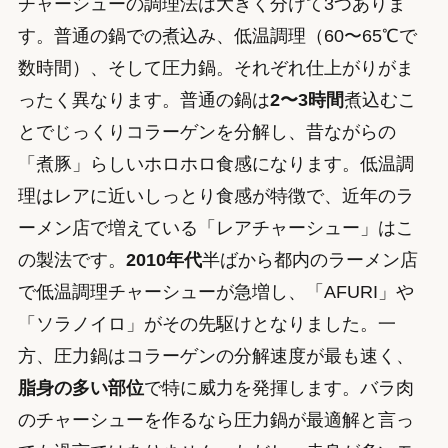
チャーシューの調理法は大きく分けて3つありま
す。普通の鍋での煮込み、低温調理（60〜65℃で
数時間）、そして圧力鍋。それぞれ仕上がりがま
ったく異なります。普通の鍋は
2〜3時間
煮込むこ
とでじっくりコラーゲンを分解し、昔ながらの
「煮豚」らしいホロホロ食感になります。低温調
理はレアに近いしっとり食感が特徴で、近年のラ
ーメン店で増えている「レアチャーシュー」はこ
の製法です。
2010年代
半ばから都内のラーメン店
で低温調理チャーシューが急増し、「AFURI」や
「ソラノイロ」がその先駆けとなりました。一
方、圧力鍋はコラーゲンの分解速度が最も速く、
脂身の多い部位
で特に威力を発揮します。バラ肉
のチャーシューを作るなら圧力鍋が最適解と言っ