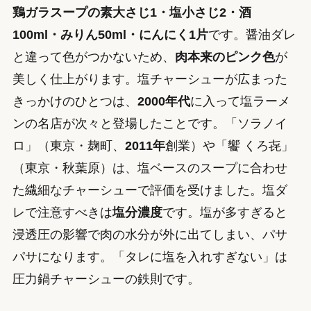
鶏ガラスープの素大さじ1・塩小さじ2・酒
100ml・みりん50ml・にんにく1片
です。醤油ダレ
と違って色がつかないため、
肉本来のピンク色
が
美しく仕上がります。塩チャーシューが広まった
きっかけのひとつは、
2000年代
に入って塩ラーメ
ンの名店が次々と登場したことです。「ソラノイ
ロ」（東京・麹町、
2011年
創業）や「饗 くろ㐂」
（東京・秋葉原）は、塩ベースのスープに合わせ
た繊細なチャーシューで評価を受けました。塩ダ
レで注意すべきは
塩分濃度
です。塩が多すぎると
浸透圧の影響で肉の水分が外に出てしまい、パサ
パサになります。「タレに塩を入れすぎない」は
圧力鍋チャーシューの鉄則です。