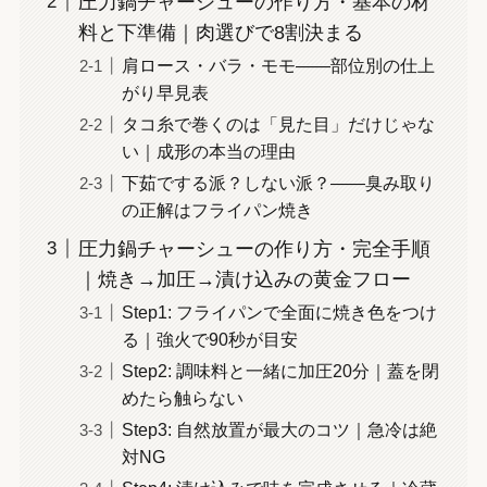
圧力鍋チャーシューの作り方・基本の材
料と下準備｜肉選びで8割決まる
肩ロース・バラ・モモ——部位別の仕上
がり早見表
タコ糸で巻くのは「見た目」だけじゃな
い｜成形の本当の理由
下茹でする派？しない派？——臭み取り
の正解はフライパン焼き
圧力鍋チャーシューの作り方・完全手順
｜焼き→加圧→漬け込みの黄金フロー
Step1: フライパンで全面に焼き色をつけ
る｜強火で90秒が目安
Step2: 調味料と一緒に加圧20分｜蓋を閉
めたら触らない
Step3: 自然放置が最大のコツ｜急冷は絶
対NG