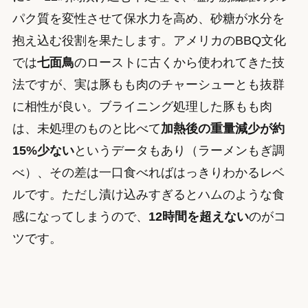
パク質を変性させて保水力を高め、砂糖が水分を
抱え込む役割を果たします。アメリカのBBQ文化
では
七面鳥
のローストに古くから使われてきた技
法ですが、実は豚もも肉のチャーシューとも抜群
に相性が良い。ブライニング処理した豚もも肉
は、未処理のものと比べて
加熱後の重量減少が約
15%少ない
というデータもあり（ラーメンもぎ調
べ）、その差は一口食べればはっきりわかるレベ
ルです。ただし漬け込みすぎるとハムのような食
感になってしまうので、
12時間を超えない
のがコ
ツです。