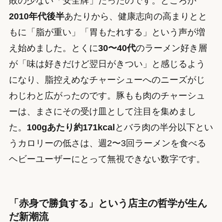
敗の少ない「安全牌」だったのです。ところが
2010年代後半
あたりから、健康志向の高まりとと
もに「脂が重い」「胃もたれする」という声が増
え始めました。とくに
30〜40代
のラーメン好き層
が「味は好きだけど翌日がきつい」と感じるよう
になり、脂控えめなチャーシューへのニーズがじ
わじわと広がったのです。豚もも肉のチャーシュ
ーは、まさにその受け皿として注目を集めまし
た。
100gあたり約171kcal
とバラ肉の半分以下とい
うカロリーの低さは、週2〜3回ラーメンを食べる
ヘビーユーザーにとって無視できない数字です。
「赤身で勝負する」という店主の哲学が生ん
だ新潮流