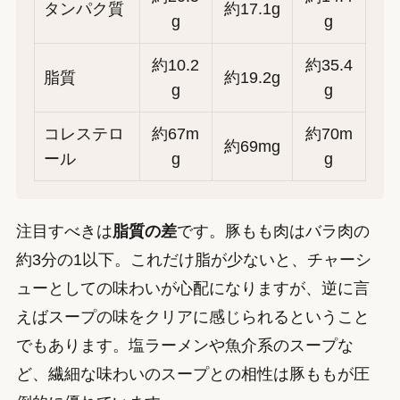
タンパク質
約17.1g
g
g
約10.2
約35.4
脂質
約19.2g
g
g
コレステロ
約67m
約70m
約69mg
ール
g
g
注目すべきは
脂質の差
です。豚もも肉はバラ肉の
約3分の1以下。これだけ脂が少ないと、チャーシ
ューとしての味わいが心配になりますが、逆に言
えばスープの味をクリアに感じられるということ
でもあります。塩ラーメンや魚介系のスープな
ど、繊細な味わいのスープとの相性は豚ももが圧