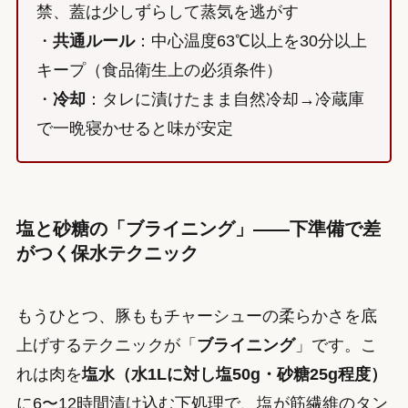
禁、蓋は少しずらして蒸気を逃がす
・
共通ルール
：中心温度63℃以上を30分以上
キープ（食品衛生上の必須条件）
・
冷却
：タレに漬けたまま自然冷却→冷蔵庫
で一晩寝かせると味が安定
塩と砂糖の「ブライニング」——下準備で差
がつく保水テクニック
もうひとつ、豚ももチャーシューの柔らかさを底
上げするテクニックが「
ブライニング
」です。こ
れは肉を
塩水（水1Lに対し塩50g・砂糖25g程度）
に6〜12時間漬け込む下処理で、塩が筋繊維のタン