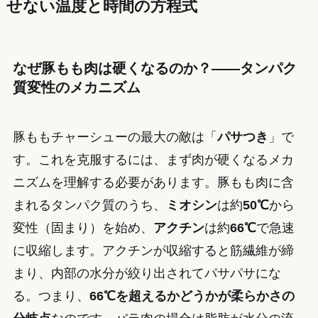
せない温度と時間の方程式
なぜ豚もも肉は硬くなるのか？——タンパク
質変性のメカニズム
豚ももチャーシューの最大の敵は「
パサつき
」で
す。これを克服するには、まず肉が硬くなるメカ
ニズムを理解する必要があります。豚もも肉に含
まれるタンパク質のうち、
ミオシン
は約
50℃
から
変性（固まり）を始め、
アクチン
は約
66℃
で急速
に収縮します。アクチンが収縮すると筋繊維が締
まり、内部の水分が絞り出されてパサパサにな
る。つまり、
66℃を超えるかどうかが柔らかさの