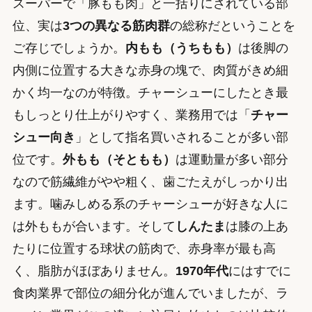
スーパーで「豚もも肉」と一括りにされている部
位、実は
3つの異なる筋肉群
の総称だということを
ご存じでしょうか。
内もも（うちもも）
は後脚の
内側に位置する大きな赤身の塊で、肉質がきめ細
かく均一なのが特徴。チャーシューにしたとき最
もしっとり仕上がりやすく、業務用では「
チャー
シュー向き
」として指名買いされることが多い部
位です。
外もも（そともも）
は運動量が多い部分
なので筋繊維がやや粗く、歯ごたえがしっかり出
ます。噛みしめる系のチャーシューが好きな人に
は外ももが合います。そして
しんたま
は膝の上あ
たりに位置する球状の筋肉で、赤身率が最も高
く、脂肪がほぼありません。
1970年代
にはすでに
食肉業界で部位の細分化が進んでいましたが、ラ