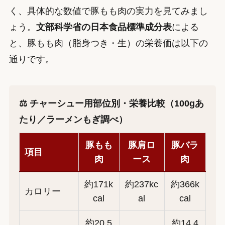
く、具体的な数値で豚もも肉の実力を見てみまし
ょう。
文部科学省の日本食品標準成分表
による
と、豚もも肉（脂身つき・生）の栄養価は以下の
通りです。
⚖️ チャーシュー用部位別・栄養比較（100gあ
たり／ラーメンもぎ調べ）
豚もも
豚肩ロ
豚バラ
項目
肉
ース
肉
約171k
約237kc
約366k
カロリー
cal
al
cal
約20.5
約14.4