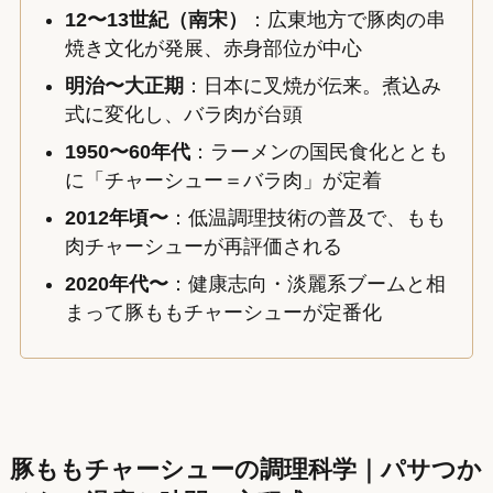
12〜13世紀（南宋）
：広東地方で豚肉の串
焼き文化が発展、赤身部位が中心
明治〜大正期
：日本に叉焼が伝来。煮込み
式に変化し、バラ肉が台頭
1950〜60年代
：ラーメンの国民食化ととも
に「チャーシュー＝バラ肉」が定着
2012年頃〜
：低温調理技術の普及で、もも
肉チャーシューが再評価される
2020年代〜
：健康志向・淡麗系ブームと相
まって豚ももチャーシューが定番化
豚ももチャーシューの調理科学｜パサつか