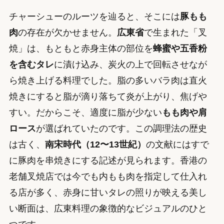
チャーシューのルーツを辿ると、そこには
豚もも
肉
の存在が欠かせません。
広東省
で生まれた「叉
焼」は、もともと赤身主体の部位を
蜂蜜や五香粉
を含むタレ
に漬け込み、炭火の上で回転させなが
ら焼き上げる料理でした。脂の多いバラ肉は直火
焼きにすると脂が滴り落ちて炎が上がり、焦げや
すい。だからこそ、適度に脂が少ない
もも肉や肩
ロース
が選ばれていたのです。この調理法の歴史
は古く、
南宋時代（12〜13世紀）
の文献にはすで
に豚肉を串焼きにする記述が見られます。香港の
老舗叉焼店では今でも内もも肉を指定して仕入れ
る店が多く、赤身に甘いタレの照りが映える美し
い断面は、広東料理の象徴的なビジュアルのひと