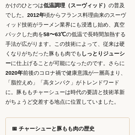
かけのひとつは
低温調理（スーヴィッド）
の普及
でした。
2012年
頃からフランス料理由来のスーヴ
ィッド技術がラーメン業界にも浸透し始め、真空
パックした肉を
58〜63℃
の低温で長時間加熱する
手法が広がります。この技術によって、従来は硬
くなりがちだった豚もも肉でも
しっとりジューシ
ー
に仕上げることが可能になったのです。さらに
2020年
前後のコロナ禍で健康意識が一層高まり、
「脂控えめ」「高タンパク」がトレンドワード
に。豚ももチャーシューは時代の要請と技術革新
がちょうど交差する地点に位置していました。
📅 チャーシューと豚もも肉の歴史