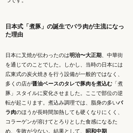
つです。
日本式「煮豚」の誕生でバラ肉が主流になっ
た理由
日本に叉焼が伝わったのは
明治〜大正期
、中華街
を通じてのことでした。しかし、当時の日本には
広東式の炭火焼きを行う設備が一般的ではなく、
多くの店が
醤油ベースのタレで豚肉を煮込む
「煮
豚」スタイルに変化させました。ここで部位の逆
転が起こります。煮込み調理では、脂身の多い
バ
ラ肉
のほうが長時間加熱しても硬くなりにくく、
コラーゲンが溶けてとろりとした食感になるた
め、失敗が少ない。結果として、
昭和中期