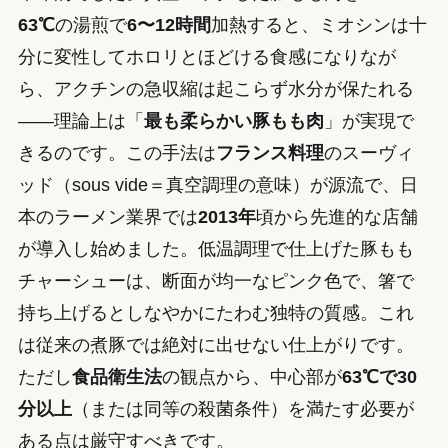
63℃
の湯煎で
6〜12時間
加熱すると、ミオシンは十
分に変性してホロリとほどける食感になりなが
ら、アクチンの急収縮は起こらず水分が保たれる
——理論上は「
最も柔らかい豚もも肉
」が実現で
きるのです。この手法は
フランス料理
のスーヴィ
ッド（sous vide＝真空調理の意味）が源流で、日
本のラーメン業界では
2013年
頃から先進的な店舗
が導入し始めました。低温調理で仕上げた豚もも
チャーシューは、断面が均一なピンク色で、箸で
持ち上げるとしなやかにたわむ独特の質感。これ
は従来の煮豚では絶対に出せない仕上がりです。
ただし
食品衛生法
の観点から、中心部が
63℃で30
分以上
（または同等の殺菌条件）を満たす必要が
ある点は厳守すべきです。