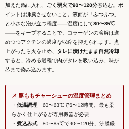
加えた鍋に入れ、
ごく弱火で90〜120分
煮込む。ポ
イントは沸騰させないこと。液面が「
ふつふつ
」
と小さな泡が立つ程度——温度にして
80〜85℃
——をキープすることで、コラーゲンの溶解は進
めつつアクチンの過度な収縮を抑えられます。煮
上がったら火を止め、
タレに漬けたまま自然冷却
すると、冷める過程で肉がタレを吸い込み、味が
芯まで染み込みます。
📌 豚ももチャーシューの温度管理まとめ
・
低温調理
：60〜63℃で6〜12時間。最も柔
らかく仕上がるが専用機器が必要
・
煮込み式
：80〜85℃で90〜120分。沸騰厳