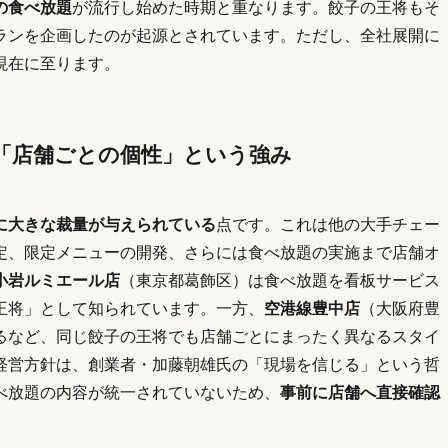
の食べ放題
が流行し始めた時期と重なります。餃子の王将もそ
ランを企画したのが起源とされています。ただし、全社展開に
現在に至ります。
「店舗ごとの個性」という強み
に大きな裁量が与えられている
点です。これは他の大手チェー
定、限定メニューの開発、さらには食べ放題の実施まで店舗オ
小岩ルミエール店
（東京都葛飾区）は食べ放題を看板サービス
王将」として知られています。一方、
空港線豊中店
（大阪府豊
るなど、同じ餃子の王将でも店舗ごとにまったく異なるスタイ
経営方針は、創業者・加藤朝雄氏の「現場を信じる」という哲
べ放題の内容が統一されていないため、
事前に店舗へ直接確認