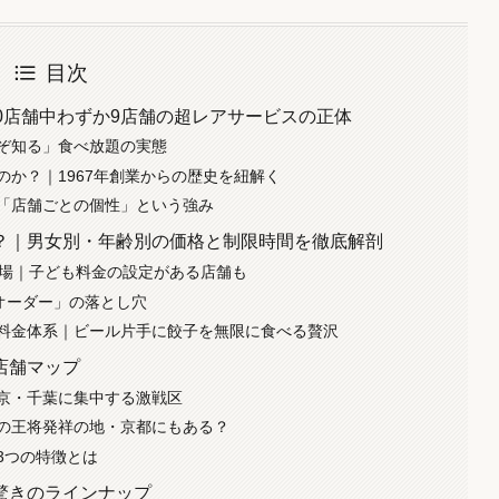
目次
0店舗中わずか9店舗の超レアサービスの正体
ぞ知る」食べ放題の実態
か？｜1967年創業からの歴史を紐解く
「店舗ごとの個性」という強み
？｜男女別・年齢別の価格と制限時間を徹底解剖
基本相場｜子ども料金の設定がある店舗も
オーダー」の落とし穴
料金体系｜ビール片手に餃子を無限に食べる贅沢
店舗マップ
京・千葉に集中する激戦区
の王将発祥の地・京都にもある？
3つの特徴とは
驚きのラインナップ