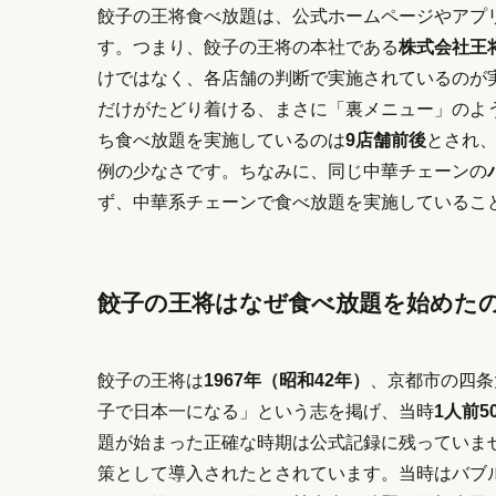
餃子の王将食べ放題は、公式ホームページやアプ
す。つまり、餃子の王将の本社である
株式会社王
けではなく、各店舗の判断で実施されているのが
だけがたどり着ける、まさに「裏メニュー」のよ
ち食べ放題を実施しているのは
9店舗前後
とされ
例の少なさです。ちなみに、同じ中華チェーンの
ず、中華系チェーンで食べ放題を実施しているこ
餃子の王将はなぜ食べ放題を始めたの
餃子の王将は
1967年（昭和42年）
、京都市の四条
子で日本一になる」という志を掲げ、当時
1人前5
題が始まった正確な時期は公式記録に残っていま
策として導入されたとされています。当時はバブ