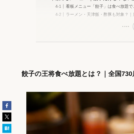
看板メニュー「餃子」は食べ放題で
ラーメン・天津飯・酢豚も対象？｜
餃子の王将食べ放題とは？｜全国73