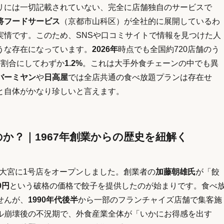
リには一切記載されていない、完全に店舗独自のサービスで
将フードサービス
（京都市山科区）が全社的に展開しているわ
実情です。このため、SNSや口コミサイトで情報を見つけた人
うな存在になっています。
2026年
時点でも全国約720店舗のう
、割合にしてわずか
1.2%
。これは大手外食チェーンの中でも異
バーミヤン
や
日高屋
では全店共通の食べ放題プランは存在せ
と自体がかなり珍しいと言えます。
か？｜1967年創業からの歴史を紐解く
大宮に1号店をオープンしました。創業者の
加藤朝雄氏
が「餃
0円
という破格の価格で餃子を提供したのが始まりです。食べ
せんが、
1990年代後半
から一部のフランチャイズ店舗で集客施
ル崩壊後の不況期で、外食産業全体が「いかにお得感を出す