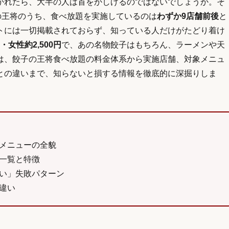
かれたら、大半の人は首をかしげるのではないでしょうか。そ
の王将のうち、食べ放題を実施しているのは
わずか9店舗前後
と
トには一切掲載されておらず、知っている人だけがたどり着け
円・女性約2,500円
で、あの名物餃子はもちろん、ラーメンや天
は、餃子の王将食べ放題の料金体系から実施店舗、対象メニュ
との違いまで、知らないと損する情報を徹底的に深掘りしま
メニューの全貌
一覧と特徴
い」失敗パターン
違い