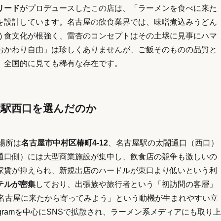
リード
がプロデュースしたこの店は、「ラーメンを食べに来た
を設計しています。名古屋の飲食業界では、味噌煮込みうどん
う食文化が根強く、雷杏のコンセプトはその土壌に見事にハマ
おかわり自由」は珍しくありませんが、ご飯そのものの品質と
、全国的に見ても稀有な存在です。
古屋駅西口を選んだのか
場所は
名古屋市中村区椿町4-12
、名古屋駅の太閤通口（西口）
通口側）には大型商業施設が集中し、飲食店の競争も激しいの
家賃が抑えられ、新規出店のハードルが東口より低いという利
テルが密集
しており、出張族や旅行者という「初訪問の客層」
「名古屋に来たから寄ってみよう」という動機が生まれやすい立
agramを中心にSNSで拡散され、ラーメン系メディアにも取り上