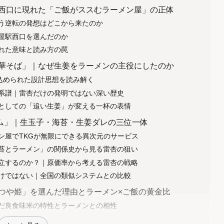
駅西口に現れた「ご飯がススむラーメン屋」の正体
う逆転の発想はどこから来たのか
古屋駅西口を選んだのか
れた意味と読み方の罠
中華そば」｜なぜ生姜をラーメンの主役にしたのか
に込められた設計思想を読み解く
系譜｜雷杏だけの発明ではない深い歴史
としての「追い生姜」が変える一杯の表情
ム」｜生玉子・海苔・生姜ダレの三位一体
ン屋でTKGが無限にできる異次元のサービス
苔とラーメン」の関係史から見る雷杏の狙い
立するのか？｜原価率から考える雷杏の戦略
けではない｜全国の類似システムとの比較
「つや姫」を選んだ理由とラーメン×ご飯の黄金比
だ良食味米の特性とラーメンとの相性