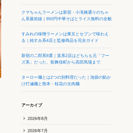
クマちゃんラーメンは新宿・小滝橋通りのちゃ
ん系最前線｜850円中華そばとライス無料の全貌
すみれの味噌ラーメンは東京とセブンで味わえ
る｜純すみ系4店と監修商品を完全ガイド
新宿の二郎系8選｜直系2店はどちらも元「フー
ズ系」だった、歌舞伎町から高田馬場まで
ターロー麺とは2つの別料理だった｜池袋の餡か
け打滷麺と熊本・桂花の太肉麺
アーカイブ
2026年8月
2026年7月