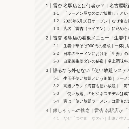
雷杏 名駅店とは何者か？｜名古屋
「ラーメン屋なのにご飯推し」とい
2023年6月16日オープン｜なぜ名
店名「雷杏（ライアン）」に込めら
雷杏 名駅店の看板メニュー「生姜
生姜中華そば900円の構成｜一杯
日本のラーメンにおける「生姜」の
自家製生姜ダレの秘密｜卓上調味料
語るなら外せない「使い放題システ
生玉子使い放題という衝撃｜ラーメ
高級ブランド海苔も使い放題｜「海
「使い放題」のビジネスモデルは成
実は「使い放題ラーメン」は雷杏だ
銀しゃりへの執念｜雷杏 名駅店が
なぜ「つや姫」なのか｜山形が生ん