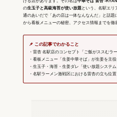
げる店があります。その名は
中華そば 雷杏 -RYAN
の
生玉子と高級海苔が使い放題
という、名駅エリア
通のあいだで「あの店は一体なんなんだ」と話題
から看板メニューの秘密、アクセス情報までを徹
📌 この記事でわかること
・雷杏 名駅店のコンセプト「ご飯がススむラ
・看板メニュー「生姜中華そば」が生姜を主役
・生玉子・海苔・生姜ダレ「使い放題システム
・名駅ラーメン激戦区における雷杏の立ち位置