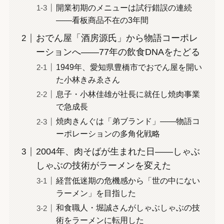
開業初期のメニューは試行錯誤の連続
——看板商品不在の3年間
おでん屋「酒房源氏」から物語コーポレ
ーションへ——77年の飲食DNAをたどる
1949年、愛知県豊橋市でおでん屋を開い
た小林きみゑさん
息子・小林佳雄が社長に就任し焼肉事業
で急成長
焼肉きんぐは「弟ブランド」——物語コ
ーポレーションの多角化戦略
2004年、肉そばが生まれた日——しゃぶ
しゃぶの技術がラーメンを変えた
経営低迷期の危機感から「世の中にない
ラーメン」を目指した
和食職人・堀誠さんがしゃぶしゃぶの技
術をラーメンに転用した