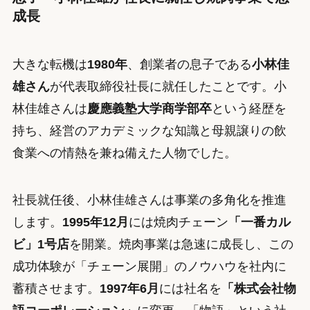
成長
大きな転機は
1980年
、創業者の息子である
小林佳
雄さん
が代表取締役社長に就任したことです。小
林佳雄さんは
慶應義塾大学商学部卒
という経歴を
持ち、経営のアカデミックな知識と母親譲りの飲
食業への情熱を兼ね備えた人物でした。
社長就任後、小林佳雄さんは事業の多角化を推進
します。
1995年12月
には焼肉チェーン
「一番カル
ビ」1号店
を開業。焼肉事業は急速に成長し、この
成功体験が「チェーン展開」のノウハウを社内に
蓄積させます。
1997年6月
には社名を
「株式会社物