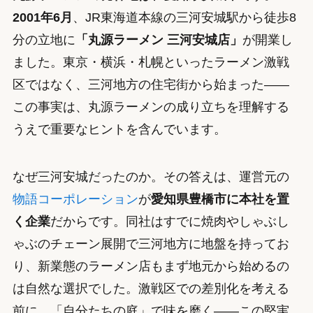
2001年6月
、JR東海道本線の三河安城駅から徒歩8
分の立地に
「丸源ラーメン 三河安城店」
が開業し
ました。東京・横浜・札幌といったラーメン激戦
区ではなく、三河地方の住宅街から始まった——
この事実は、丸源ラーメンの成り立ちを理解する
うえで重要なヒントを含んでいます。
なぜ三河安城だったのか。その答えは、運営元の
物語コーポレーション
が
愛知県豊橋市に本社を置
く企業
だからです。同社はすでに焼肉やしゃぶし
ゃぶのチェーン展開で三河地方に地盤を持ってお
り、新業態のラーメン店もまず地元から始めるの
は自然な選択でした。激戦区での差別化を考える
前に、「自分たちの庭」で味を磨く——この堅実