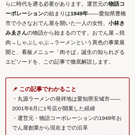
らに時代を遡る必要があります。運営元の
物語コ
ーポレーション
の始まりは
1949年
——愛知県豊橋
市で小さなおでん屋を開いた一人の女性、
小林き
みゑさん
の物語から始まるのです。おでん屋→焼
肉→しゃぶしゃぶ→ラーメンという異色の事業展
開と、看板メニュー「肉そば」誕生の知られざる
エピソードを、この記事で徹底解説します。
📌 この記事でわかること
・丸源ラーメンの発祥地は愛知県安城市——
2001年6月に1号店が開業した経緯
・運営元・物語コーポレーションの1949年お
でん屋創業から現在までの沿革