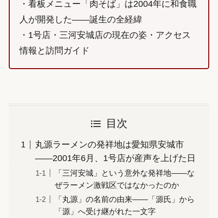
・看板メニュー「肉そば」は2004年に和食職
人が開発した——誕生の全経緯
・1号店・三河安城店の現在の姿・アクセス
情報と訪問ガイド
目次
丸源ラーメンの発祥地は愛知県安城市
——2001年6月、1号店が産声を上げた日
「三河安城」という意外な発祥地——な
ぜラーメン激戦区ではなかったのか
「丸源」の名前の由来——「源氏」から
「源」へ受け継がれた一文字