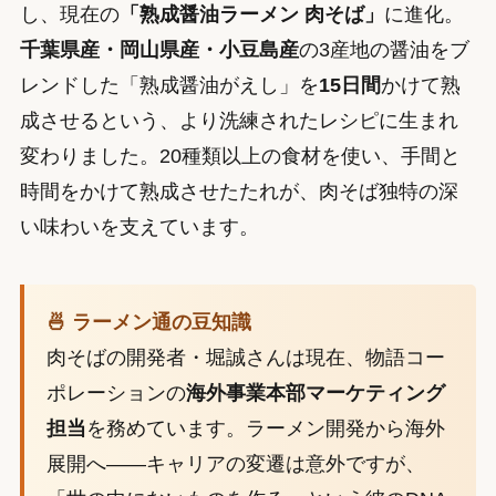
し、現在の
「熟成醤油ラーメン 肉そば」
に進化。
千葉県産・岡山県産・小豆島産
の3産地の醤油をブ
レンドした「熟成醤油がえし」を
15日間
かけて熟
成させるという、より洗練されたレシピに生まれ
変わりました。20種類以上の食材を使い、手間と
時間をかけて熟成させたたれが、肉そば独特の深
い味わいを支えています。
🍜 ラーメン通の豆知識
肉そばの開発者・堀誠さんは現在、物語コー
ポレーションの
海外事業本部マーケティング
担当
を務めています。ラーメン開発から海外
展開へ——キャリアの変遷は意外ですが、