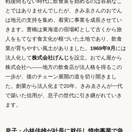
戦後間もない時代に飲食業を始めるのは容易なこ
とではありませんでしたが、きみゑさんのおでん
は地元の支持を集め、着実に事業を成長させてい
きます。豊橋は東海道の宿場町として古くから旅
人をもてなす食文化が根づいた土地であり、飲食
業が育ちやすい風土がありました。
1969年9月
には
法人化して
株式会社げんじ
を設立。おでん屋から
株式会社へ——地方の飲食店が法人格を得るこの
一歩が、後のチェーン展開の道を切り開きまし
た。創業から法人化まで20年。きみゑさんが一代
で築いた信用が、息子の世代に引き継がれていき
ます。
息子・小林佳雄が社長に就任し焼肉事業で急