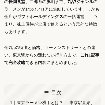
の
長岡食堂
、二郎系の
豚山
まで、
7店7ジャンル
の
ラーメンが1つのフロアに集結しています。しかも
全店が
ギフトホールディングス
の一括運営——つ
まり、株主優待が全店で使えるという意外な特徴
もあります。
全7店の特徴と価格、ラーメンストリートとの違
い、東京駅からの迷わない行き方まで、
これ1記事
で完全攻略
できる内容にまとめました。
目次
東京ラーメン横丁とは？──東京駅直結、