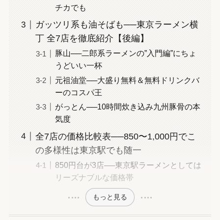
チカでも
ガッツリ系も油そばも──東京ラーメン横
丁 全7店を徹底紹介【後編】
豚山──二郎系ラーメンの”入門編”にちょ
うどいい一杯
元祖油堂──大盛り無料＆無料ドリンクバ
ーのコスパ王
がっとん──10時間炊き込み九州豚骨の本
気度
全7店の価格比較表──850〜1,000円でこ
の多様性は東京駅でも随一
850円台が3店──東京駅ラーメンとしては
リーズナブルな価格帯
もっと見る