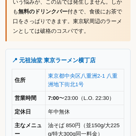
いう悩みが、この店では発生しません。しか
も
無料のドリンクバー
付きで、食後にお茶で
口をさっぱりできます。東京駅周辺のラーメ
ンとしては破格のコスパです。
📍 元祖油堂 東京ラーメン横丁店
東京都中央区八重洲2-1 八重
住所
洲地下街北1号
営業時間
7:00
〜23:00（L.O. 22:30）
定休日
年中無休
主なメニュ
油そば 850円（並150g/大225
ー
g/特大300g同一料金）