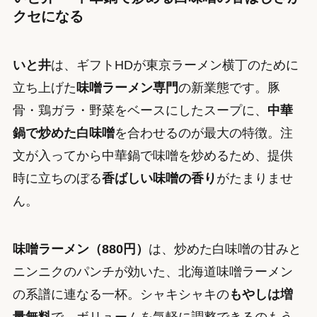
クセになる
いと井
は、ギフトHDが東京ラーメン横丁のために
立ち上げた
味噌ラーメン専門
の新業態です。豚
骨・鶏ガラ・野菜をベースにしたスープに、
中華
鍋で炒めた白味噌
を合わせるのが最大の特徴。注
文が入ってから中華鍋で味噌を炒めるため、提供
時に立ちのぼる
香ばしい味噌の香り
がたまりませ
ん。
味噌ラーメン（880円）
は、炒めた白味噌の甘みと
ニンニクのパンチが効いた、北海道味噌ラーメン
の系譜に連なる一杯。シャキシャキの
もやしは増