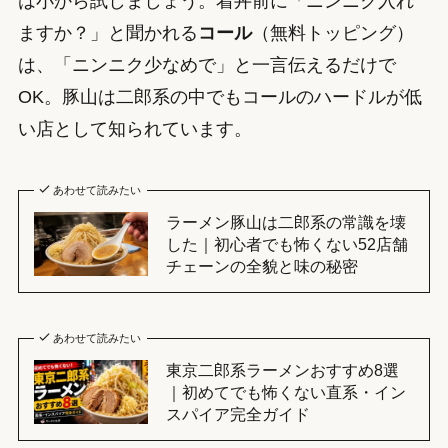
は小から試しましょう。着丼前に「ニンニク入れ
ますか？」と聞かれる
コール
（無料トッピング）
は、「ニンニク少なめで」と一言伝えるだけで
OK。豚山は二郎系の中でもコールのハードルが低
い店として知られています。
あわせて読みたい
ラーメン豚山は二郎系の常識を壊
した｜初心者でも怖くない52店舗
チェーンの全貌と味の秘密
あわせて読みたい
東京二郎系ラーメンおすすめ8選
｜初めてでも怖くない直系・イン
スパイア完全ガイド