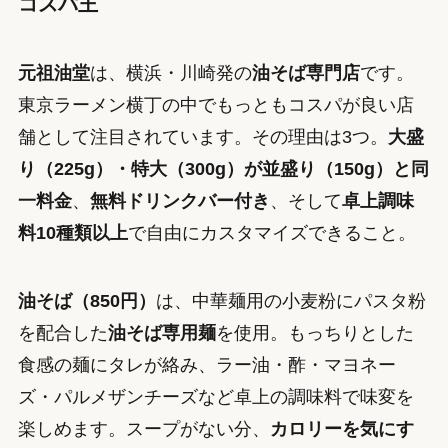
コスパ王
元祖油堂
は、横浜・川崎発の
油そば専門店
です。
東京ラーメン横丁の中でもっともコスパが良い店
舗として注目されています。その理由は3つ。
大盛
り（225g）・特大（300g）が並盛り（150g）と同
一料金
、
無料ドリンクバー付き
、そして
卓上調味
料10種類以上
で自由にカスタマイズできること。
油そば（850円）
は、中華麺用の小麦粉にパスタ粉
を配合した
油そば専用麺
を使用。もっちりとした
食感の麺にタレが絡み、ラー油・酢・マヨネー
ズ・パルメザンチーズなど卓上の調味料で味変を
楽しめます。スープがない分、
カロリーを気にす