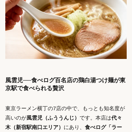
風雲児──食べログ百名店の鶏白湯つけ麺が東
京駅で食べられる贅沢
東京ラーメン横丁の7店の中で、もっとも知名度が
高いのが
風雲児（ふううんじ）
です。本店は
代々
木（新宿駅南口エリア）
にあり、
食べログ「ラー