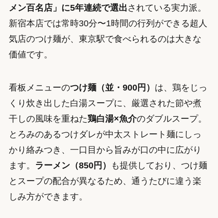
メン百名店」に5年連続で選出
されている実力派。
新宿本店では常時30分〜1時間の行列ができる超人
気店のつけ麺が、東京駅で食べられるのは大きな
価値です。
看板メニューの
つけ麺（並・900円）
は、鶏をじっ
くり炊き出した白湯スープに、厳選された節や煮
干しの風味を重ねた
鶏白湯×魚介
のダブルスープ。
とろみのあるつけダレが中太ストレート麺にしっ
かり絡みつき、一口目から旨みが口の中に広がり
ます。
ラーメン（850円）
も提供しており、つけ麺
とスープの配合が異なるため、通うたびに違う楽
しみ方ができます。