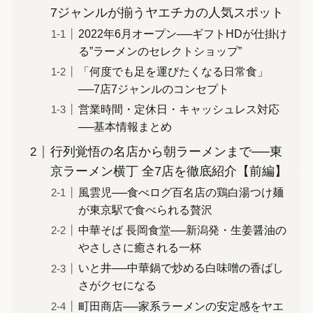
7ジャンルが揃うヤエチカの人気スポット
2022年6月オープン──ギフトHDが仕掛け
る”ラーメンのセレクトショップ”
「何度でも足を運びたくなる日常食」
──7店7ジャンルのコンセプト
営業時間・定休日・キャッシュレス対応
──基本情報まとめ
行列覚悟の名店から朝ラーメンまで──東
京ラーメン横丁 全7店を徹底紹介【前編】
風雲児──食べログ百名店の鶏白湯つけ麺
が東京駅で食べられる贅沢
中華そば 長岡食堂──新潟発・生姜醤油の
やさしさに癒される一杯
いと井──中華鍋で炒める白味噌の香ばし
さがクセになる
町田商店──家系ラーメンの安定感をヤエ