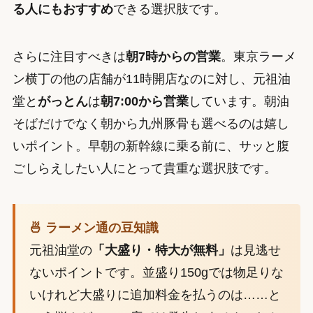
る人にもおすすめ
できる選択肢です。
さらに注目すべきは
朝7時からの営業
。東京ラーメ
ン横丁の他の店舗が11時開店なのに対し、元祖油
堂と
がっとん
は
朝7:00から営業
しています。朝油
そばだけでなく朝から九州豚骨も選べるのは嬉し
いポイント。早朝の新幹線に乗る前に、サッと腹
ごしらえしたい人にとって貴重な選択肢です。
🍜 ラーメン通の豆知識
元祖油堂の
「大盛り・特大が無料」
は見逃せ
ないポイントです。並盛り150gでは物足りな
いけれど大盛りに追加料金を払うのは……と