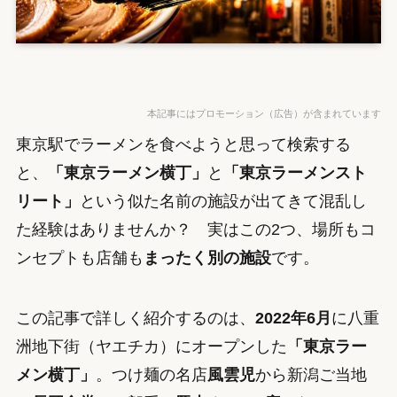
本記事にはプロモーション（広告）が含まれています
東京駅でラーメンを食べようと思って検索する
と、
「東京ラーメン横丁」
と
「東京ラーメンスト
リート」
という似た名前の施設が出てきて混乱し
た経験はありませんか？ 実はこの2つ、場所もコ
ンセプトも店舗も
まったく別の施設
です。
この記事で詳しく紹介するのは、
2022年6月
に八重
洲地下街（ヤエチカ）にオープンした
「東京ラー
メン横丁」
。つけ麺の名店
風雲児
から新潟ご当地