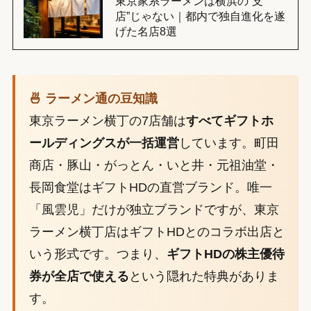
東京家系ラーメンは横浜の”支
店”じゃない｜都内で独自進化を遂
げた名店8選
🍜 ラーメン通の豆知識
東京ラーメン横丁の7店舗は
すべてギフトホ
ールディングスが一括運営
しています。町田
商店・豚山・がっとん・いと井・元祖油堂・
長岡食堂はギフトHDの直営ブランド。唯一
「風雲児」だけが独立ブランドですが、東京
ラーメン横丁店はギフトHDとのコラボ出店と
いう形式です。つまり、
ギフトHDの株主優待
券が全店で使える
という隠れた特典がありま
す。