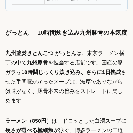
がっとん──10時間炊き込み九州豚骨の本気度
九州釜焚きとんこつ がっとん
は、東京ラーメン横
丁の中で
九州豚骨
を担当する店舗です。国産の豚
ガラを
10時間じっくり炊き込み、さらに1日熟成
さ
せた手間暇かかったスープは、濃厚でありながら
雑味がなく、豚骨本来の旨みをストレートに楽し
めます。
ラーメン（850円）
は、ドロッとした白濁スープに
硬さが選べる極細麺
が泳ぐ、博多ラーメンの王道