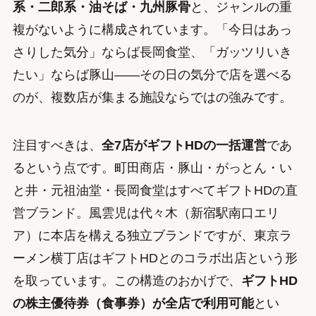
系・二郎系・油そば・九州豚骨
と、ジャンルの重
複がないように構成されています。「今日はあっ
さりした気分」ならば長岡食堂、「ガッツリいき
たい」ならば豚山——その日の気分で店を選べる
のが、複数店が集まる施設ならではの強みです。
注目すべきは、
全7店がギフトHDの一括運営
であ
るという点です。町田商店・豚山・がっとん・い
と井・元祖油堂・長岡食堂はすべてギフトHDの直
営ブランド。風雲児は代々木（新宿駅南口エリ
ア）に本店を構える独立ブランドですが、東京ラ
ーメン横丁店はギフトHDとのコラボ出店という形
を取っています。この構造のおかげで、
ギフトHD
の株主優待券（食事券）が全店で利用可能
とい