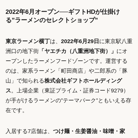
2022年6月オープン──ギフトHDが仕掛け
る”ラーメンのセレクトショップ”
東京ラーメン横丁
は、
2022年6月29日
に東京駅八重
洲口の地下街
「ヤエチカ（八重洲地下街）」
にオ
ープンしたラーメンフードゾーンです。運営する
のは、家系ラーメン「町田商店」や二郎系の「豚
山」で知られる
株式会社ギフトホールディング
ス
。上場企業（東証プライム・証券コード9279）
が手がけるラーメンの”テーマパーク”ともいえる存
在です。
入居する7店舗は、
つけ麺・生姜醤油・味噌・家