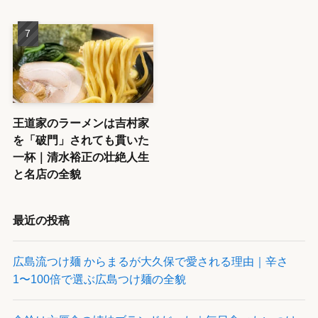
王道家のラーメンは吉村家
を「破門」されても貫いた
一杯｜清水裕正の壮絶人生
と名店の全貌
最近の投稿
広島流つけ麺 からまるが大久保で愛される理由｜辛さ
1〜100倍で選ぶ広島つけ麺の全貌