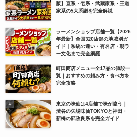
版】直系・壱系・武蔵家系・王道
家系の5大系譜を完全解説
ラーメンショップ店舗一覧【2026
年最新】全国320店舗の地域別ガ
イド｜系統の違い・有名店・朝ラ
ー文化まで完全網羅
町田商店メニュー全17品の値段一
覧｜おすすめの頼み方・食べ方を
完全攻略
東京の味仙は4店舗で味が違う｜
渋谷の矢場味仙TOKYOと神田・
新橋の郭政良系を完全ガイド