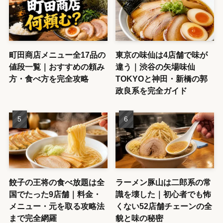
町田商店メニュー全17品の
東京の味仙は4店舗で味が
値段一覧｜おすすめの頼み
違う｜渋谷の矢場味仙
方・食べ方を完全攻略
TOKYOと神田・新橋の郭
政良系を完全ガイド
餃子の王将の食べ放題は全
ラーメン豚山は二郎系の常
国でたった9店舗｜料金・
識を壊した｜初心者でも怖
メニュー・元を取る攻略法
くない52店舗チェーンの全
まで完全網羅
貌と味の秘密