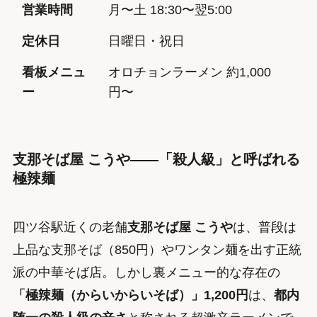
営業時間
月〜土 18:30〜翌5:00
定休日
日曜日・祝日
看板メニュ
オロチョンラーメン 約1,000
ー
円〜
支那そば屋 こうや——「殺人級」と呼ばれる
極辣麺
四ツ谷駅近くの老舗
支那そば屋 こうや
は、普段は
上品な支那そば（850円）やワンタン麺を出す正統
派の中華そば店。しかし裏メニュー的な存在の
「極辣麺（からいからいそば）」1,200円
は、
都内