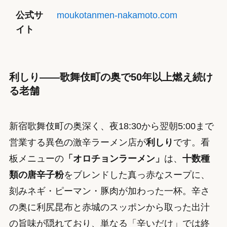
公式サ
moukotanmen-nakamoto.com
イト
利しり——歌舞伎町の奥で50年以上燃え続け
る老舗
新宿歌舞伎町の奥深く、夜18:30から翌朝5:00まで
営業する異色の激辛ラーメン店が
利しり
です。看
板メニューの
「オロチョンラーメン」
は、
十数種
類の唐辛子粉
をブレンドした真っ赤なスープに、
刻みネギ・ピーマン・豚肉が加わった一杯。辛さ
の奥に利尻昆布と赤城のスッポンから取った出汁
の旨味が隠れており、単なる「辛いだけ」では終