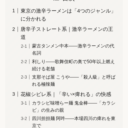
東京の激辛ラーメンは「4つのジャンル」
に分かれる
唐辛子ストレート系｜激辛ラーメンの王
道
蒙古タンメン中本——激辛ラーメンの代
名詞
利しり——歌舞伎町の奥で50年以上燃え
続ける老舗
支那そば屋 こうや——「殺人級」と呼ば
れる極辣麺
花椒シビレ系｜「辛い×痺れる」の快感
カラシビ味噌らー麺 鬼金棒——「カラシ
ビ」の生みの親
四川担担麺 阿吽——本場四川の痺れを東
京で