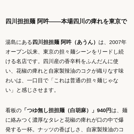
四川担担麺 阿吽——本場四川の痺れを東京で
湯島にある
四川担担麺 阿吽（あうん）
は、2007年
オープン以来、東京の担々麺シーンをリードし続
ける名店です。四川産の香辛料をふんだんに使
い、花椒の痺れと自家製辣油のコクが織りなす味
わいは、一口目で「これは普通の担々麺じゃな
い」と感じさせます。
看板の
「つゆ無し担担麺（白胡麻）」940円
は、麺
に絡みつく濃厚なタレと花椒の痺れが口の中で爆
発する一杯。ナッツの香ばしさ、自家製辣油のコ