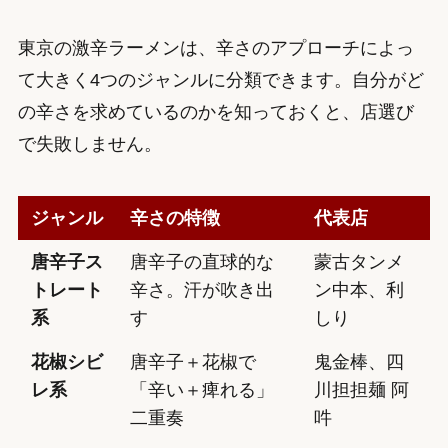
東京の激辛ラーメンは、辛さのアプローチによっ
て大きく4つのジャンルに分類できます。自分がど
の辛さを求めているのかを知っておくと、店選び
で失敗しません。
ジャンル
辛さの特徴
代表店
唐辛子ス
唐辛子の直球的な
蒙古タンメ
トレート
辛さ。汗が吹き出
ン中本、利
系
す
しり
花椒シビ
唐辛子＋花椒で
鬼金棒、四
レ系
「辛い＋痺れる」
川担担麺 阿
二重奏
吽