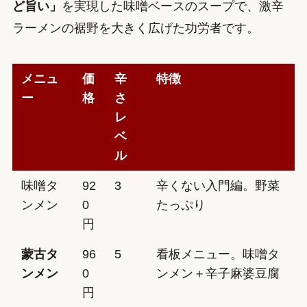
ど旨い」
を実現した味噌ベースのスープで、激辛
ラーメンの裾野を大きく広げた功労者です。
メニュ
価
辛
特徴
ー
格
さ
レ
ベ
ル
味噌タ
92
3
辛くない入門編。野菜
ンメン
0
たっぷり
円
蒙古タ
96
5
看板メニュー。味噌タ
ンメン
0
ンメン＋辛子麻婆豆腐
円