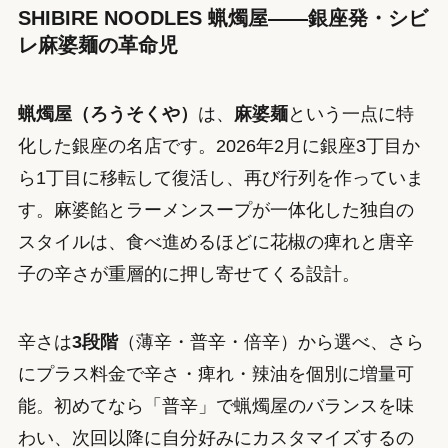
SHIBIRE NOODLES 蝋燭屋——銀座発・シビ
レ麻婆麺の革命児
蝋燭屋（ろうそくや）
は、
麻婆麺
という一点に特
化した銀座の名店です。2026年2月に銀座3丁目か
ら1丁目に移転して復活し、再び行列を作っていま
す。麻婆餡とラーメンスープが一体化した独自の
スタイルは、食べ進めるほどに花椒の痺れと唐辛
子の辛さが重層的に押し寄せてくる設計。
辛さは
3段階
（薄辛・普辛・倍辛）から選べ、さら
にプラス料金で辛さ・痺れ・辣油を個別に増量可
能。初めてなら「普辛」で蝋燭屋のバランスを味
わい、次回以降に自分好みにカスタマイズするの