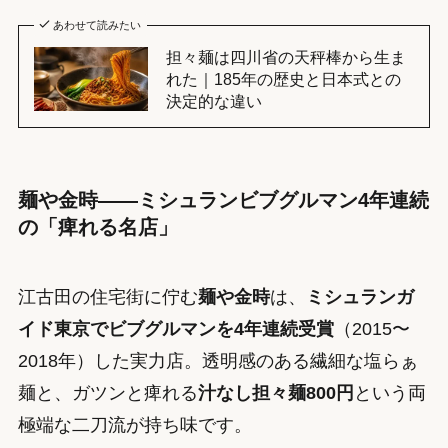
あわせて読みたい
担々麺は四川省の天秤棒から生ま
れた｜185年の歴史と日本式との
決定的な違い
麺や金時——ミシュランビブグルマン4年連続
の「痺れる名店」
江古田の住宅街に佇む
麺や金時
は、
ミシュランガ
イド東京でビブグルマンを4年連続受賞
（2015〜
2018年）した実力店。透明感のある繊細な塩らぁ
麺と、ガツンと痺れる
汁なし担々麺800円
という両
極端な二刀流が持ち味です。