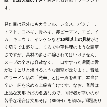
随一の殺人級の辛さ
と称される超激辛ラーメンで
す。
見た目は意外にもカラフル。レタス、パクチー、
トマト、白ネギ、青ネギ、赤ピーマン、エビ、イ
カ、キュウリ、インゲンなど
10種以上の具材
がざ
く切りで山盛りに。まるで中華料理のような豪華
さですが、具材の多さに騙されてはいけません。
スープの辛さは容赦なく、一口すすった瞬間に舌
がヒリヒリと焼けるような衝撃が走ります。普通
のラーメン店の「激辛」とは一線を画す、本当に
辛い一杯を求める上級者向けです。なお、普段は
上品な支那そばの名店なので、同行者が辛いのが
苦手な場合は支那そば（850円）を頼めば問題あり