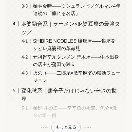
麺や金時——ミシュランビブグルマン4年
連続の「痺れる名店」
麻婆融合系｜ラーメン×麻婆豆腐の最強タ
ッグ
SHIBIRE NOODLES 蝋燭屋——銀座発・
シビレ麻婆麺の革命児
元祖旨辛系タンメン 荒木屋——中本出身
の店主が蒲田で独立
火の豚——二郎系×激辛麻婆の禁断フュー
ジョン
変化球系｜唐辛子だけじゃない辛さの世
界
麺処 井の庄——辛辛魚の衝撃、魚介×激
辛の唯一解
もっと見る