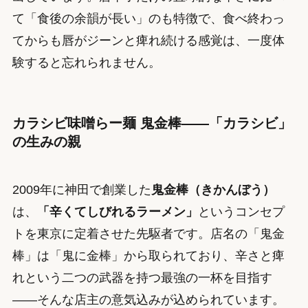
て「食後の余韻が長い」のも特徴で、食べ終わっ
てからも唇がジーンと痺れ続ける感覚は、一度体
験すると忘れられません。
カラシビ味噌らー麺 鬼金棒——「カラシビ」
の生みの親
2009年に神田で創業した
鬼金棒（きかんぼう）
は、
「辛くてしびれるラーメン」
というコンセプ
トを東京に定着させた先駆者です。店名の「鬼金
棒」は「鬼に金棒」から取られており、辛さと痺
れという二つの武器を持つ最強の一杯を目指す
——そんな店主の意気込みが込められています。