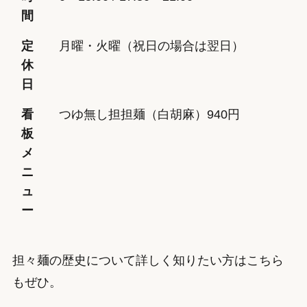
間
定
月曜・火曜（祝日の場合は翌日）
休
日
看
つゆ無し担担麺（白胡麻）940円
板
メ
ニ
ュ
ー
担々麺の歴史について詳しく知りたい方はこちら
もぜひ。