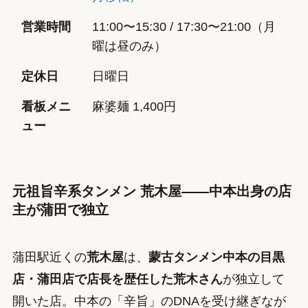
営業時間
11:00〜15:30 / 17:30〜21:00（月
曜は昼のみ）
定休日
日曜日
看板メニ
麻婆麺 1,400円
ュー
元祖旨辛系タンメン 荒木屋——中本出身の店
主が蒲田で独立
蒲田駅近くの
荒木屋
は、
蒙古タンメン中本の目黒
店・蒲田店で店長を歴任した荒木さん
が独立して
開いた店。中本の「辛旨」のDNAを受け継ぎなが