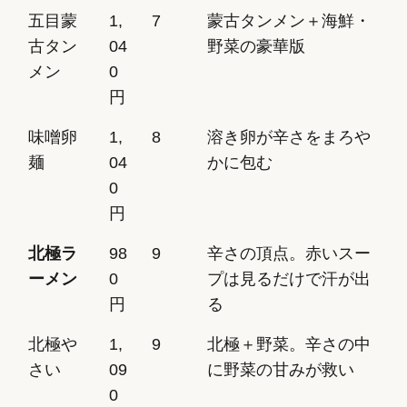
五目蒙
1,
7
蒙古タンメン＋海鮮・
古タン
04
野菜の豪華版
メン
0
円
味噌卵
1,
8
溶き卵が辛さをまろや
麺
04
かに包む
0
円
北極ラ
98
9
辛さの頂点。赤いスー
ーメン
0
プは見るだけで汗が出
円
る
北極や
1,
9
北極＋野菜。辛さの中
さい
09
に野菜の甘みが救い
0