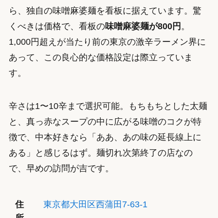
ら、独自の味噌麻婆麺を看板に据えています。驚
くべきは価格で、看板の
味噌麻婆麺が800円
。
1,000円超えが当たり前の東京の激辛ラーメン界に
あって、この良心的な価格設定は際立っていま
す。
辛さは1〜10辛まで選択可能。もちもちとした太麺
と、真っ赤なスープの中に広がる味噌のコクが特
徴で、中本好きなら「ああ、あの味の延長線上に
ある」と感じるはず。麺切れ次第終了の店なの
で、早めの訪問が吉です。
住
東京都大田区西蒲田7-63-1
所