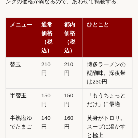
ングの価格が異なるので、あわせて掲載する。
メニュー
通常
都内
ひとこと
価格
価格
（税
（税
込）
込）
替玉
210
210
博多ラーメンの
円
円
醍醐味。深夜帯
は230円
半替玉
150
150
「もうちょっと
円
円
だけ」に最適
半熟塩ゆ
140
160
黄身がトロリ。
でたまご
円
円
スープに溶かす
と極上