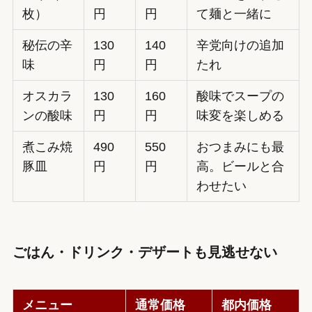
枚）
円
円
て麺と一緒に
秘伝の辛
130
140
辛党向けの追加
味
円
円
たれ
オスカラ
130
160
酸味でスープの
ンの酸味
円
円
味変を楽しめる
煮こみ焼
490
550
おつまみにも最
豚皿
円
円
高。ビールと合
わせたい
ごはん・ドリンク・デザートも見逃せない
メニュー
通常価格
都内価格