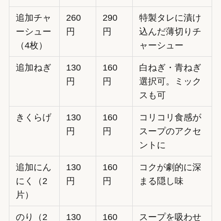
追加チャ
260
290
特製タレに漬け
ーシュー
円
円
込んだ薄切りチ
（4枚）
ャーシュー
追加ねぎ
130
160
白ねぎ・青ねぎ
円
円
選択可。ミック
スも可
きくらげ
130
160
コリコリ食感が
円
円
スープのアクセ
ントに
追加にん
130
160
コクが劇的に深
にく（2
円
円
まる隠し味
片）
のり（2
130
160
スープを吸わせ