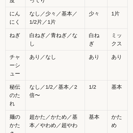
度
ってり
にん
なし／少々／基本／
少々
1片
にく
1/2片／1片
ねぎ
白ねぎ／青ねぎ／な
白ね
ミッ
し
ぎ
クス
チャ
あり／なし
あり
あり
ーシ
ュー
秘伝
なし／1/2／基本／2
1/2
基本
のた
倍〜
れ
麺の
超かた／かため／基
基本
かた
かた
本／やわめ／超やわ
め