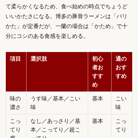
て柔らかくなるため、食べ始めの時点でちょうど
いいかたさになる。博多の豚骨ラーメンは「バリ
かた」が定番だが、一蘭の場合は「かため」で十
分にコシのある食感を楽しめる。
項目
選択肢
初心
通の
者お
おす
すす
すめ
め
味の
うす味／基本／こい
基本
こい
濃さ
味
味
こっ
なし／あっさり／基
基本
こっ
てり
本／こってり／超こ
てり