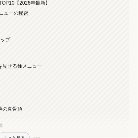
P10【2026年最新】
メニューの秘密
トップ
を見せる麺メニュー
華の真骨頂
道
もっと見る