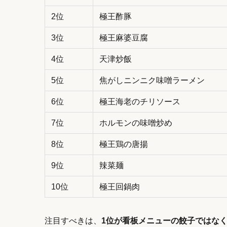
2位
極王酢豚
3位
極王麻婆豆腐
4位
天津炒飯
5位
焦がしニンニク味噌ラーメン
6位
極王海老のチリソース
7位
ホルモンの味噌炒め
8位
極王鶏の唐揚
9位
辣菜麺
10位
極王回鍋肉
注目すべきは、
1位が看板メニューの餃子ではな