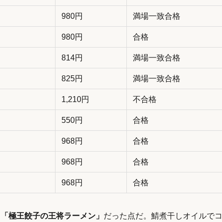
980円
満場一致合格
980円
合格
814円
満場一致合格
825円
満場一致合格
1,210円
不合格
550円
合格
968円
合格
968円
合格
968円
合格
く「極王餃子の王将ラーメン」
だった点だ。鯖煮干しオイルで