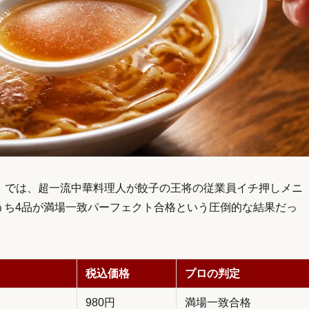
ーン」では、超一流中華料理人が餃子の王将の従業員イチ押しメニ
、うち4品が満場一致パーフェクト合格という圧倒的な結果だっ
税込価格
プロの判定
980円
満場一致合格