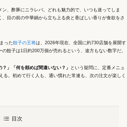
メン、酢豚にニラレバ。どれも魅力的で、いつも迷ってしま
く、目の前の中華鍋から立ち上る炎と香ばしい香りが食欲をさ
始まった
餃子の王将
は、2026年現在、全国に約730店舗を展開す
の餃子は1日約200万個が売れるという、途方もない数字だ。
の？」「何を頼めば間違いない？」
という疑問に、定番メニュ
答える。初めて行く人も、通い慣れた常連も、次の注文が楽しく
目次