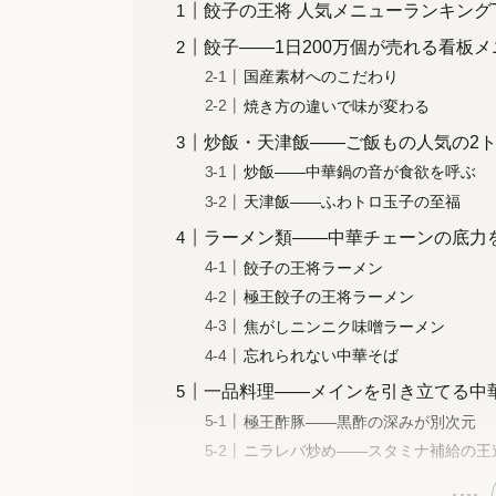
餃子の王将 人気メニューランキングTO
餃子――1日200万個が売れる看板
国産素材へのこだわり
焼き方の違いで味が変わる
炒飯・天津飯――ご飯もの人気の2
炒飯――中華鍋の音が食欲を呼ぶ
天津飯――ふわトロ玉子の至福
ラーメン類――中華チェーンの底力
餃子の王将ラーメン
極王餃子の王将ラーメン
焦がしニンニク味噌ラーメン
忘れられない中華そば
一品料理――メインを引き立てる中
極王酢豚――黒酢の深みが別次元
ニラレバ炒め――スタミナ補給の王