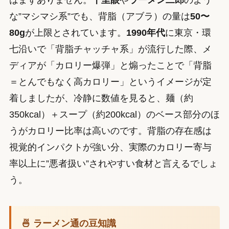
な”マシマシ系”でも、背脂（アブラ）の量は
50〜
80g
が上限とされています。
1990年代
に東京・環
七沿いで「背脂チャッチャ系」が流行した際、メ
ディアが「カロリー爆弾」と煽ったことで「背脂
＝とんでもなく高カロリー」というイメージが定
着しましたが、冷静に数値を見ると、麺（約
350kcal）＋スープ（約200kcal）のベース部分のほ
うがカロリー比率は高いのです。背脂の存在感は
視覚的インパクトが強い分、実際のカロリー寄与
率以上に”悪者扱い”されやすい食材と言えるでしょ
う。
🍜 ラーメン通の豆知識