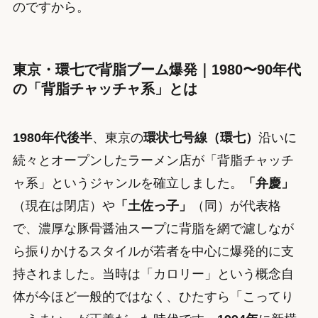
のですから。
東京・環七で背脂ブーム爆発｜1980〜90年代
の「背脂チャッチャ系」とは
1980年代後半
、東京の
環状七号線（環七）
沿いに
続々とオープンしたラーメン店が「背脂チャッチ
ャ系」というジャンルを確立しました。
「弁慶」
（現在は閉店）や
「土佐っ子」
（同）が代表格
で、濃厚な豚骨醤油スープに背脂を網で濾しなが
ら振りかけるスタイルが若者を中心に爆発的に支
持されました。当時は「カロリー」という概念自
体が今ほど一般的ではなく、ひたすら「こってり