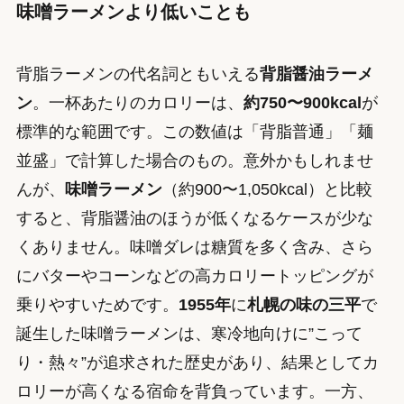
味噌ラーメンより低いことも
背脂ラーメンの代名詞ともいえる
背脂醤油ラーメ
ン
。一杯あたりのカロリーは、
約750〜900kcal
が
標準的な範囲です。この数値は「背脂普通」「麺
並盛」で計算した場合のもの。意外かもしれませ
んが、
味噌ラーメン
（約900〜1,050kcal）と比較
すると、背脂醤油のほうが低くなるケースが少な
くありません。味噌ダレは糖質を多く含み、さら
にバターやコーンなどの高カロリートッピングが
乗りやすいためです。
1955年
に
札幌の味の三平
で
誕生した味噌ラーメンは、寒冷地向けに”こって
り・熱々”が追求された歴史があり、結果としてカ
ロリーが高くなる宿命を背負っています。一方、