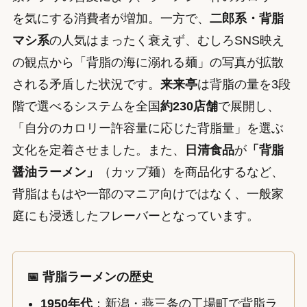
を気にする消費者が増加。一方で、
二郎系・背脂
マシ系
の人気はまったく衰えず、むしろSNS映え
の観点から「背脂の海に溺れる麺」の写真が拡散
される矛盾した状況です。
来来亭
は背脂の量を3段
階で選べるシステムを全国
約230店舗
で展開し、
「自分のカロリー許容量に応じた背脂量」を選ぶ
文化を定着させました。また、
日清食品
が
「背脂
醤油ラーメン」
（カップ麺）を商品化するなど、
背脂はもはや一部のマニア向けではなく、一般家
庭にも浸透したフレーバーとなっています。
📅 背脂ラーメンの歴史
1950年代
：新潟・燕三条の工場町で背脂ラ