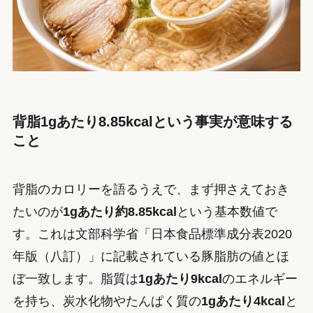
背脂1gあたり8.85kcalという事実が意味する
こと
背脂のカロリーを語るうえで、まず押さえておき
たいのが
1gあたり約8.85kcal
という基本数値で
す。これは文部科学省「日本食品標準成分表2020
年版（八訂）」に記載されている豚脂肪の値とほ
ぼ一致します。脂質は
1gあたり9kcal
のエネルギー
を持ち、炭水化物やたんぱく質の
1gあたり4kcal
と