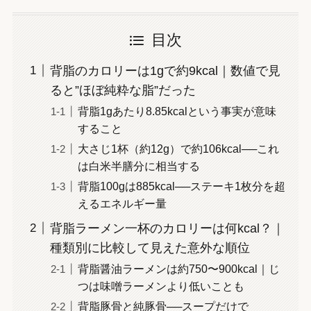
目次
背脂のカロリーは1gで約9kcal｜数値で見
ると”ほぼ純粋な脂”だった
背脂1gあたり8.85kcalという事実が意味
すること
大さじ1杯（約12g）で約106kcal──これ
は白米半膳分に相当する
背脂100gは885kcal──ステーキ1枚分を超
えるエネルギー量
背脂ラーメン一杯のカロリーは何kcal？｜
種類別に比較して見えた意外な順位
背脂醤油ラーメンは約750〜900kcal｜じ
つは味噌ラーメンより低いことも
背脂豚骨と純豚骨──スープだけで