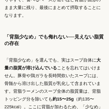
まま大量に残り、最後にまとめて摂取することに
なります。
「背脂少なめ」でも侮れない──見えない脂質
の存在
「背脂少なめ」を選んでも、実はスープ自体に
大
量の脂質が溶け込んでいる
ことを忘れてはいけま
せん。豚骨や鶏ガラを長時間炊いたスープには、
骨髄から溶け出した脂質が乳化して含まれていま
す。背脂ラーメンのスープ全体の脂質量は、背脂
トッピング分を除いても
約15〜25g
（約135〜
225kcal）。ここに背脂が加わるため、「少なめ」