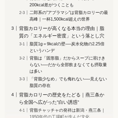
200kcal差がつくことも
二郎系の”アブラマシ”は背脂カロリーの最
高峰｜一杯1,500kcal超えの世界
背脂カロリーが高くなる本当の理由｜脂
質の「エネルギー密度」という落とし穴
脂質1g＝9kcalの壁──炭水化物の2.25倍
というハンデ
背脂は「固形脂」だからスープに溶けき
らない──だから全部飲まなくても摂取量
は多い
「背脂少なめ」でも侮れない──見えない
脂質の存在
背脂カロリーの歴史をたどる｜燕三条か
ら全国へ広がった”白い誘惑”
背脂チャッチャの発祥は新潟・燕三条｜
1950年代の工場町が生んだ文化