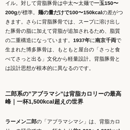
イル。対して背脂豚骨は中太〜太麺で
一玉150〜
200g
が標準。
麺の量だけで100〜150kcal
の差がつ
きます。さらに背脂豚骨では、スープに溶け出し
た豚骨の脂に加えて背脂が追加されるため、脂質
の二重構造になっています。
1937年
に
南京千両
で
生まれた博多豚骨は、もともと屋台の「さっと食
べてさっと出る」文化から軽量設計。背脂豚骨と
は設計思想が根本的に異なるのです。
二郎系の”アブラマシ”は背脂カロリーの最高
峰｜一杯1,500kcal超えの世界
ラーメン二郎
の「アブラマシマシ」は、背脂カロ