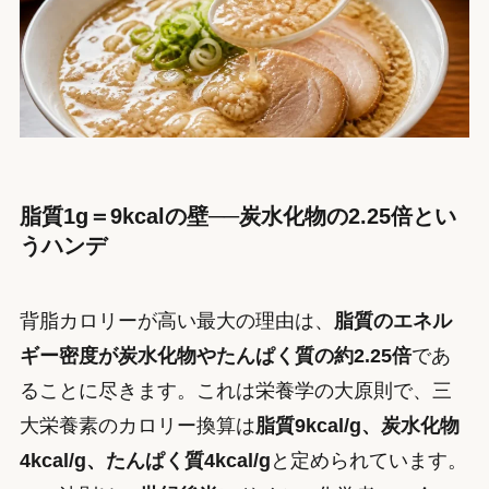
脂質1g＝9kcalの壁──炭水化物の2.25倍とい
うハンデ
背脂カロリーが高い最大の理由は、
脂質のエネル
ギー密度が炭水化物やたんぱく質の約2.25倍
であ
ることに尽きます。これは栄養学の大原則で、三
大栄養素のカロリー換算は
脂質9kcal/g、炭水化物
4kcal/g、たんぱく質4kcal/g
と定められています。