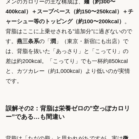
メンのカロリーの主な構成は、
麺（約300〜
400kcal）＋スープベース（約150〜250kcal）＋チ
ャーシュー等のトッピング（約100〜200kcal）
。
背脂はここに上乗せされる”追加分”に過ぎないので
す。
燕三条系
の「
潤
」（東京・新宿にも出店）で
は、背脂を抜いた「あっさり」と「こってり」の
差は約200kcal。「こってり」でも一杯約850kcal
と、カツカレー（約1,000kcal）より低いのが実情
です。
誤解その2：背脂は栄養ゼロの”空っぽカロリ
ー”である…も間違い
背脂は「ただの脂」と思われがちですが、実は
微