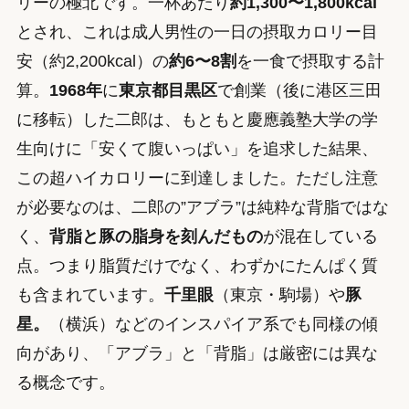
リーの極北です。一杯あたり
約1,300〜1,800kcal
とされ、これは成人男性の一日の摂取カロリー目
安（約2,200kcal）の
約6〜8割
を一食で摂取する計
算。
1968年
に
東京都目黒区
で創業（後に港区三田
に移転）した二郎は、もともと慶應義塾大学の学
生向けに「安くて腹いっぱい」を追求した結果、
この超ハイカロリーに到達しました。ただし注意
が必要なのは、二郎の”アブラ”は純粋な背脂ではな
く、
背脂と豚の脂身を刻んだもの
が混在している
点。つまり脂質だけでなく、わずかにたんぱく質
も含まれています。
千里眼
（東京・駒場）や
豚
星。
（横浜）などのインスパイア系でも同様の傾
向があり、「アブラ」と「背脂」は厳密には異な
る概念です。