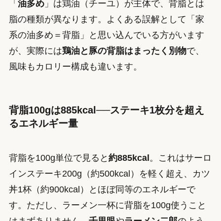
「
油多め
」は鶏油（チーユ）が主体で、背脂とは
脂の種類が異なります。よくある誤解として「家
系の油多め＝背脂」と思い込んでいる方がいます
が、実際には
鶏油と豚の背脂はまったく別物
で、
風味もカロリー構成も違います。
背脂100gは885kcal──ステーキ1枚分を超え
るエネルギー量
背脂を100g単位で見ると
約885kcal
。これはサーロ
インステーキ200g（約500kcal）を軽く超え、カツ
丼1杯（約900kcal）とほぼ同等のエネルギーで
す。ただし、ラーメン一杯に背脂を100g使うこと
はまずありません。
千里眼
や
ラーメン二郎
のよう