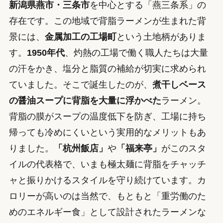
新潟県燕市・三条市
を中心とする「燕三条系」の
存在です。この地域で背脂ラーメンが生まれた背
景には、
金属加工の工場町
という土地柄がありま
す。
1950年代
、灼熱の工場で働く職人たちは大量
の汗をかき、塩分と脂質の補給が切実に求められ
ていました。そこで誕生したのが、
煮干しベース
の醤油スープに背脂を大量に浮かべた
ラーメン。
背脂の膜がスープの温度低下を防ぎ、工場に持ち
帰っても冷めにくいという実用的なメリットもあ
りました。
「杭州飯店」
や
「福来亭」
がこのスタ
イルの代表格で、いまも極太麺に背脂をチャッチ
ャと振りかけるスタイルを守り続けています。カ
ロリーが高いのは当然で、もともと「重労働のた
めのエネルギー食」として設計されたラーメンな