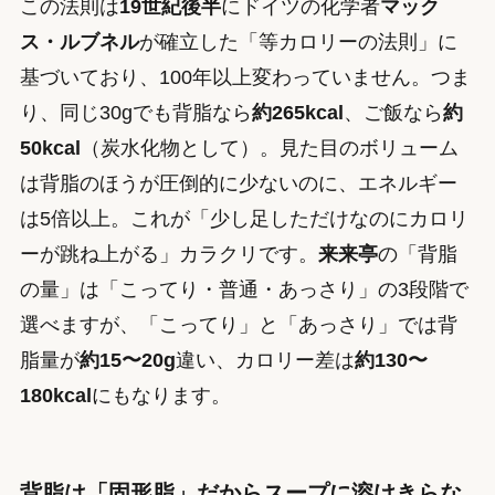
この法則は
19世紀後半
にドイツの化学者
マック
ス・ルブネル
が確立した「等カロリーの法則」に
基づいており、100年以上変わっていません。つま
り、同じ30gでも背脂なら
約265kcal
、ご飯なら
約
50kcal
（炭水化物として）。見た目のボリューム
は背脂のほうが圧倒的に少ないのに、エネルギー
は5倍以上。これが「少し足しただけなのにカロリ
ーが跳ね上がる」カラクリです。
来来亭
の「背脂
の量」は「こってり・普通・あっさり」の3段階で
選べますが、「こってり」と「あっさり」では背
脂量が
約15〜20g
違い、カロリー差は
約130〜
180kcal
にもなります。
背脂は「固形脂」だからスープに溶けきらな