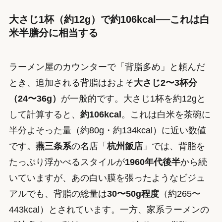
大さじ1杯（約12g）で約106kcal──これは白
米半膳分に相当する
ラーメン屋のカウンターで「背脂多め」と頼んだ
とき、追加される背脂はおよそ
大さじ2〜3杯分
（24〜36g）
が一般的です。大さじ1杯を約12gと
して計算すると、
約106kcal
。これは白米を茶碗に
半分よそった量（約80g・約134kcal）に近い数値
です。
燕三条系
の名店「
杭州飯店
」では、背脂を
たっぷり浮かべるスタイルが
1960年代後半
から続
いていますが、あの白い膜を張ったようなビジュ
アルでも、背脂の総量は
30〜50g程度
（約265〜
443kcal）とされています。一方、家系ラーメンの