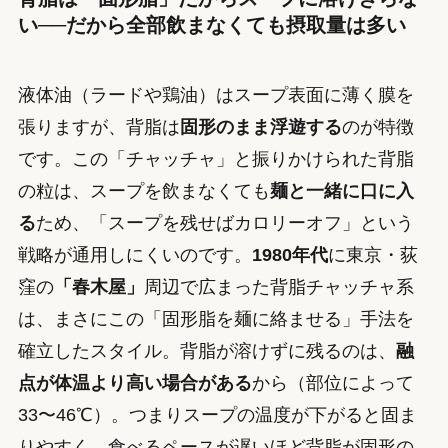
い──だから全部飲まなくても摂取量は多い
液体油（ラードや鶏油）はスープ表面に薄く膜を
張りますが、背脂は
固形のまま浮遊する
のが特徴
です。この「チャッチャ」と振りかけられた背脂
の粒は、スープを飲まなくても
麺と一緒に口に入
る
ため、「スープを残せばカロリーオフ」という
戦略が通用しにくいのです。
1980年代
に東京・荻
窪の
「春木屋」
周辺で広まった背脂チャッチャ系
は、まさにこの「固形脂を麺に絡ませる」手法を
確立したスタイル。背脂が溶けずに残るのは、
融
点が体温より高い場合がある
から（部位によって
33〜46℃）。つまりスープの温度が下がると固ま
りやすく、食べるペースが遅いほど背脂が固形の