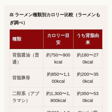
⚖️ ラーメン種類別カロリー比較（ラーメンも
ぎ調べ）
カロリー目
うち背脂由
種類
安
来
背脂醤油（普
約750〜900
約180〜27
通）
kcal
0kcal
約850〜1,1
約200〜35
背脂豚骨
00kcal
0kcal
二郎系（アブ
約1,300〜1,
約350〜53
ラマシ）
800kcal
0kcal