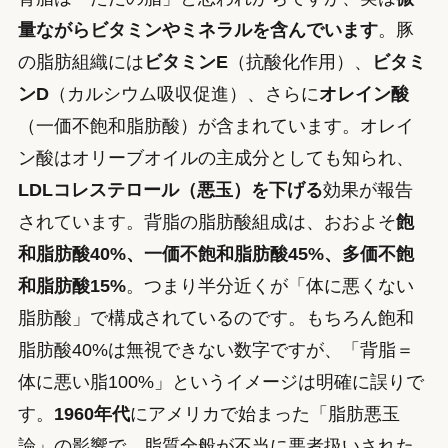
量ながらビタミンやミネラルを含んでいます
。豚
の脂肪組織には
ビタミンE
（抗酸化作用）、
ビタミ
ンD
（カルシウム吸収促進）、さらに
オレイン酸
（一価不飽和脂肪酸）が含まれています。オレイ
ン酸はオリーブオイルの主成分としても知られ、
LDLコレステロール（悪玉）を下げる
効果が報告
されています。背脂の脂肪酸組成は、おおよそ
飽
和脂肪酸40%、一価不飽和脂肪酸45%、多価不飽
和脂肪酸15%
。つまり半分近くが「体に悪くない
脂肪酸」で構成されているのです。もちろん飽和
脂肪酸40%は無視できない数字ですが、「背脂＝
体に悪い脂100%」というイメージは明確に誤りで
す。
1960年代
にアメリカで始まった「脂肪悪玉
論」の影響で、脂質全般が不当に悪者扱いされた