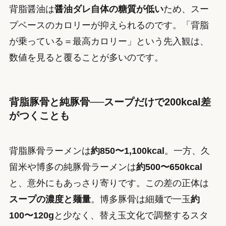
背脂醤油は
醤油ダレ自体の糖質が低い
ため、スー
プベースのカロリーが抑えられるのです。「背脂
が乗っている＝最高カロリー」という先入観は、
数値を見ると覆ることが多いのです。
背脂豚骨と純豚骨──スープだけで200kcal差
がつくことも
背脂豚骨ラーメンは
約850〜1,100kcal
。一方、久
留米や博多の純豚骨ラーメンは
約500〜650kcal
と、意外にもあっさり寄りです。この差の正体は
スープの濃度と麺量
。博多豚骨は細麺で一玉
約
100〜120g
と少なく、替え玉文化で調整するスタ