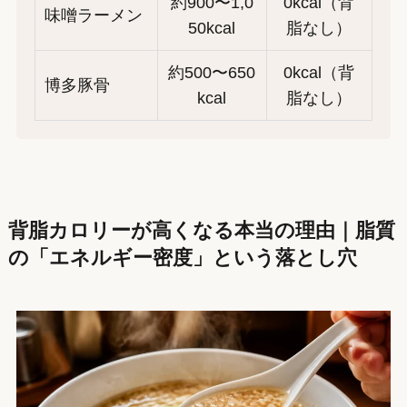
約900〜1,0
0kcal（背
味噌ラーメン
50kcal
脂なし）
約500〜650
0kcal（背
博多豚骨
kcal
脂なし）
背脂カロリーが高くなる本当の理由｜脂質
の「エネルギー密度」という落とし穴