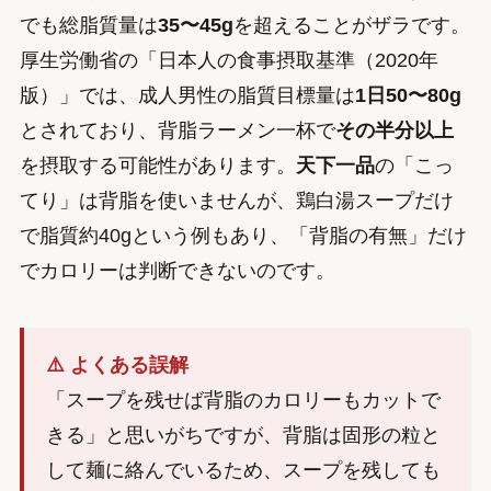
でも総脂質量は
35〜45g
を超えることがザラです。
厚生労働省の「日本人の食事摂取基準（2020年
版）」では、成人男性の脂質目標量は
1日50〜80g
とされており、背脂ラーメン一杯で
その半分以上
を摂取する可能性があります。
天下一品
の「こっ
てり」は背脂を使いませんが、鶏白湯スープだけ
で脂質約40gという例もあり、「背脂の有無」だけ
でカロリーは判断できないのです。
⚠️ よくある誤解
「スープを残せば背脂のカロリーもカットで
きる」と思いがちですが、背脂は固形の粒と
して麺に絡んでいるため、スープを残しても