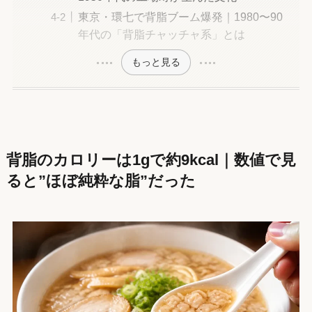
東京・環七で背脂ブーム爆発｜1980〜90
年代の「背脂チャッチャ系」とは
もっと見る
背脂のカロリーは1gで約9kcal｜数値で見
ると”ほぼ純粋な脂”だった