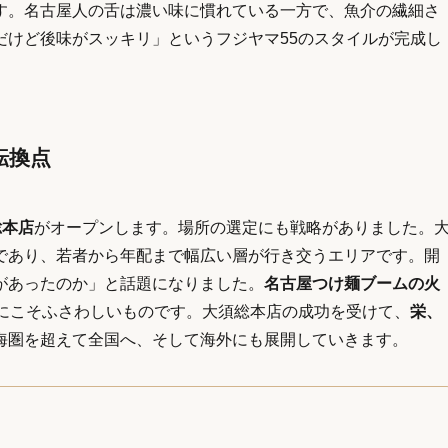
す。名古屋人の舌は濃い味に慣れている一方で、魚介の繊細さ
だけど後味がスッキリ」というフジヤマ55のスタイルが完成し
転換点
総本店
がオープンします。場所の選定にも戦略がありました。
であり、若者から年配まで幅広い層が行き交うエリアです。開
があったのか」と話題になりました。
名古屋つけ麺ブームの火
5にこそふさわしいものです。大須総本店の成功を受けて、
栄、
海圏を超えて全国へ、そして海外にも展開していきます。