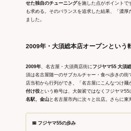
せた独自のチューニング
を施した点がポイントで
も求める。そのバランスを追求した結果、「濃厚
ました。
2009年・大須総本店オープンという
2009年
、名古屋・大須商店街に
フジヤマ55 大須
須は名古屋随一のサブカルチャー・食べ歩きの街
店当初から行列ができ、「名古屋にこんなつけ麺
付け役
という称号は、大袈裟ではなくフジヤマ5
名駅、金山
と名古屋市内に次々と出店。さらに東
📅 フジヤマ55の歩み