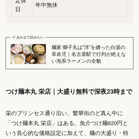
定休
年中無休
日
あわせて読みたい
麺家 獅子丸は”洋”を纏った白湯の
革命児｜名古屋駅で行列が絶えな
い泡系ラーメンの全貌
つけ麺本丸 栄店｜大盛り無料で深夜23時まで
栄のプリンセス通り沿い、繁華街のど真ん中に
「つけ麺本丸 栄店」はある。魚介つけ麺820円と
いう良心的な価格設定に加えて、麺の大盛り・特