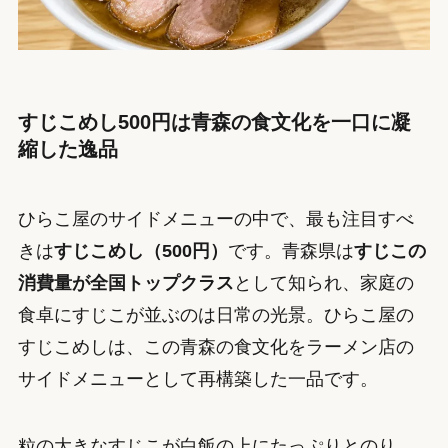
すじこめし500円は青森の食文化を一口に凝
縮した逸品
ひらこ屋のサイドメニューの中で、最も注目すべ
きは
すじこめし（500円）
です。青森県は
すじこの
消費量が全国トップクラス
として知られ、家庭の
食卓にすじこが並ぶのは日常の光景。ひらこ屋の
すじこめしは、この青森の食文化をラーメン店の
サイドメニューとして再構築した一品です。
粒の大きなすじこが白飯の上にたっぷりとのり、