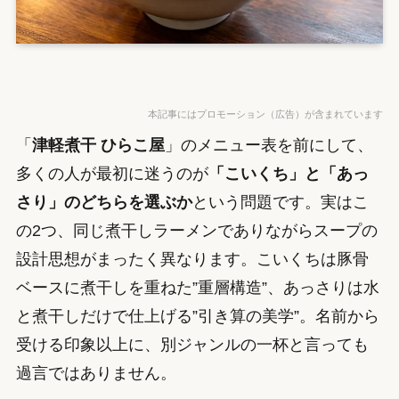
本記事にはプロモーション（広告）が含まれています
「
津軽煮干 ひらこ屋
」のメニュー表を前にして、
多くの人が最初に迷うのが
「こいくち」と「あっ
さり」のどちらを選ぶか
という問題です。実はこ
の2つ、同じ煮干しラーメンでありながらスープの
設計思想がまったく異なります。こいくちは豚骨
ベースに煮干しを重ねた”重層構造”、あっさりは水
と煮干しだけで仕上げる”引き算の美学”。名前から
受ける印象以上に、別ジャンルの一杯と言っても
過言ではありません。