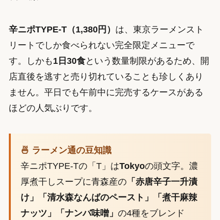
辛ニポTYPE-T（1,380円）
は、東京ラーメンスト
リートでしか食べられない完全限定メニューで
す。しかも
1日30食
という数量制限があるため、開
店直後を逃すと売り切れていることも珍しくあり
ません。平日でも午前中に完売するケースがある
ほどの人気ぶりです。
🍜 ラーメン通の豆知識
辛ニポTYPE-Tの「T」は
Tokyo
の頭文字。濃
厚煮干しスープに青森産の
「赤唐辛子一升漬
け」「清水森なんばのペースト」「煮干麻辣
ナッツ」「ナンバ味噌」
の4種をブレンド