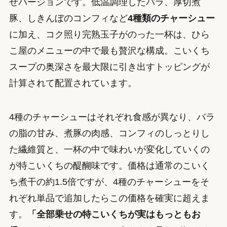
せバージョンです。低温調理したバラ、厚切煮
豚、しきんぼのコンフィなど
4種類のチャーシュー
に加え、コク照り完熟玉子がのった一杯は、ひら
こ屋のメニューの中で最も贅沢な構成。こいくち
スープの奥深さを最大限に引き出すトッピングが
計算されて配置されています。
4種のチャーシューはそれぞれ食感が異なり、バラ
の脂の甘み、煮豚の肉感、コンフィのしっとりし
た繊維質と、一杯の中で味わいが変化していくの
が特こいくちの醍醐味です。価格は通常のこいく
ち煮干の約1.5倍ですが、4種のチャーシューをそ
れぞれ単品で追加したらこの価格を確実に超えま
す。
「全部乗せの特こいくちが実はもっともお