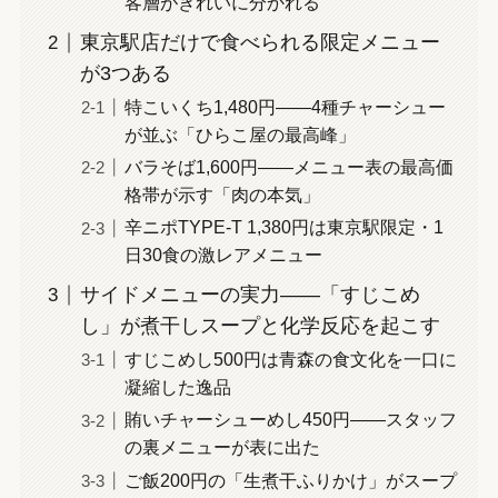
客層がきれいに分かれる
東京駅店だけで食べられる限定メニュー
が3つある
特こいくち1,480円——4種チャーシュー
が並ぶ「ひらこ屋の最高峰」
バラそば1,600円——メニュー表の最高価
格帯が示す「肉の本気」
辛ニポTYPE-T 1,380円は東京駅限定・1
日30食の激レアメニュー
サイドメニューの実力——「すじこめ
し」が煮干しスープと化学反応を起こす
すじこめし500円は青森の食文化を一口に
凝縮した逸品
賄いチャーシューめし450円——スタッフ
の裏メニューが表に出た
ご飯200円の「生煮干ふりかけ」がスープ